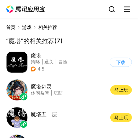
首页
游戏
相关推荐
“魔塔”的相关推荐(7)
魔塔
策略
|
通关
|
冒险
下载
|
像素风
4.5
魔塔剑灵
马上玩
休闲益智
|
塔防
魔塔五十层
马上玩