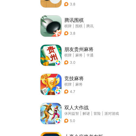
3.8
腾讯围棋
棋牌
|
围棋
|
腾讯
3.8
朋友贵州麻将
棋牌
|
麻将
|
卡通
3.0
竞技麻将
棋牌
|
麻将
4.7
双人大作战
休闲益智
|
解谜
|
冒险
|
派对游戏
5.0