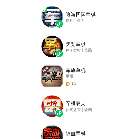
途游四国军棋
棋牌
|
棋类
天梨军棋
休闲益智
|
烧脑
军旗单机
军棋
1.0
军棋双人
休闲益智
|
烧脑
铁血军棋