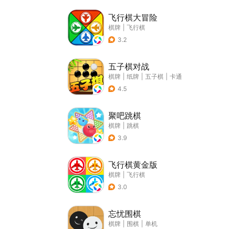
飞行棋大冒险
棋牌
|
飞行棋
3.2
五子棋对战
棋牌
|
纸牌
|
五子棋
|
卡通
4.5
聚吧跳棋
棋牌
|
跳棋
3.9
飞行棋黄金版
棋牌
|
飞行棋
3.0
忘忧围棋
棋牌
|
围棋
|
单机