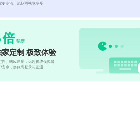
你更高清、流畅的视觉享受
5
倍
稳定
独家定制 极致体验
定性、响应速度，远超传统模拟器
OS/安卓，多账号登录与互通