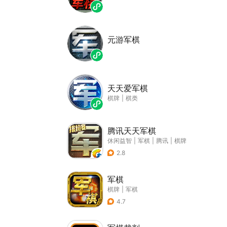
元游军棋
天天爱军棋
棋牌
|
棋类
腾讯天天军棋
休闲益智
|
军棋
|
腾讯
|
棋牌
2.8
军棋
棋牌
|
军棋
4.7