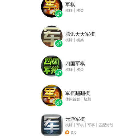
军棋
棋牌
|
棋类
腾讯天天军棋
棋牌
|
棋类
四国军棋
棋牌
|
棋类
军棋翻翻棋
休闲益智
|
烧脑
元游军棋
棋牌
|
军棋
|
军事
|
匹配对战
0.0