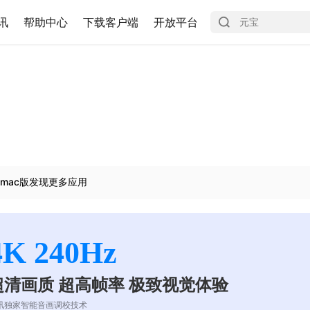
讯
帮助中心
下载客户端
开放平台
mac版发现更多应用
4K 240Hz
超清画质 超高帧率 极致视觉体验
讯独家智能音画调校技术