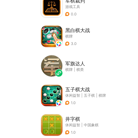
军棋裁判
游戏工具
0.0
黑白棋大战
棋牌
3.0
军旗达人
棋牌
|
棋类
五子棋大战
休闲益智
|
五子棋
|
棋牌
1.0
井字棋
休闲益智
|
中国象棋
1.0