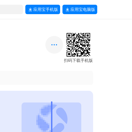
应用宝
手机版
应用宝
电脑版
扫码下载手机版