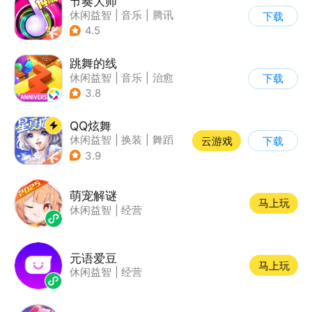
节奏大师
休闲益智
|
音乐
|
腾讯
下载
4.5
跳舞的线
休闲益智
|
音乐
|
治愈
下载
3.8
QQ炫舞
休闲益智
|
换装
|
舞蹈
云游戏
下载
|
美少女
3.9
萌宠解谜
马上玩
休闲益智
|
经营
元语爱豆
马上玩
休闲益智
|
经营