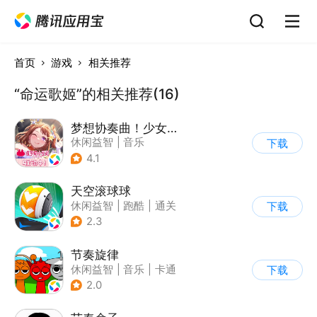
首页
游戏
相关推荐
“命运歌姬”的相关推荐(16)
梦想协奏曲！少女乐团派对！
休闲益智
|
音乐
下载
|
美少女
|
二次元
4.1
天空滚球球
休闲益智
|
跑酷
|
通关
下载
2.3
节奏旋律
休闲益智
|
音乐
|
卡通
下载
2.0