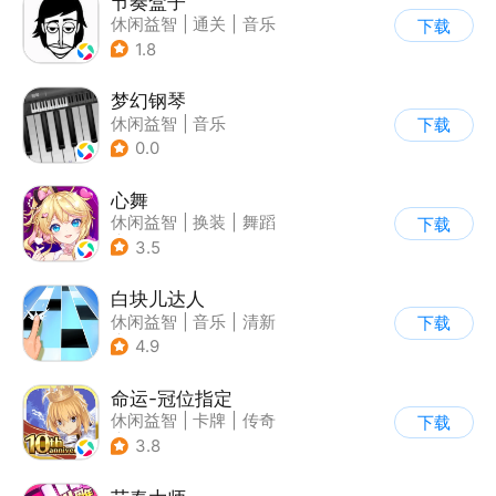
节奏盒子
休闲益智
|
通关
|
音乐
下载
1.8
梦幻钢琴
休闲益智
|
音乐
下载
0.0
心舞
休闲益智
|
换装
|
舞蹈
下载
|
结婚
3.5
白块儿达人
休闲益智
|
音乐
|
清新
下载
|
多比特
4.9
命运-冠位指定
休闲益智
|
卡牌
|
传奇
下载
|
命运
3.8