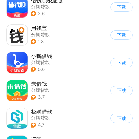
借钱呗极速版
分期贷款
下载
2.6
用钱宝
分期贷款
下载
1.8
小鹅借钱
分期贷款
下载
0.0
来借钱
分期贷款
下载
3.7
极融借款
分期贷款
下载
4.7