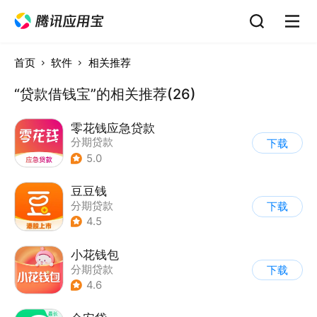
首页
软件
相关推荐
“贷款借钱宝”的相关推荐(26)
零花钱应急贷款
分期贷款
下载
5.0
豆豆钱
分期贷款
下载
4.5
小花钱包
分期贷款
下载
4.6