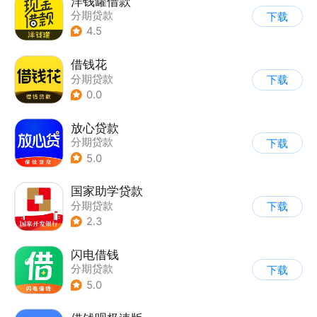
洋钱罐借款
分期贷款
下载
4.5
借钱花
分期贷款
下载
0.0
放心贷款
分期贷款
下载
5.0
国家助学贷款
分期贷款
下载
2.3
闪电借钱
分期贷款
下载
5.0