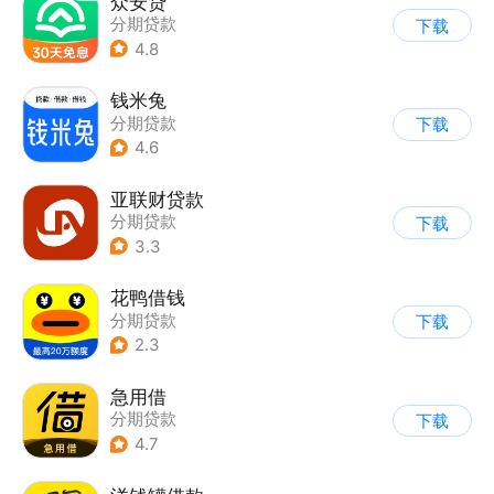
众安贷
分期贷款
下载
4.8
钱米兔
分期贷款
下载
4.6
亚联财贷款
分期贷款
下载
3.3
花鸭借钱
分期贷款
下载
2.3
急用借
分期贷款
下载
4.7