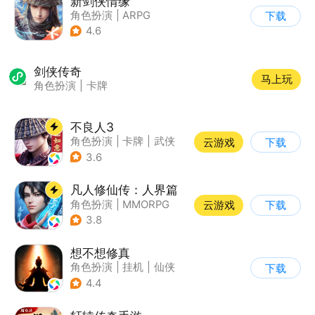
新剑侠情缘
角色扮演
|
ARPG
下载
|
武侠
|
剑侠情缘
4.6
剑侠传奇
马上玩
角色扮演
|
卡牌
不良人3
角色扮演
|
卡牌
|
武侠
云游戏
下载
|
画江湖之不良人
3.6
凡人修仙传：人界篇
角色扮演
|
MMORPG
云游戏
下载
|
仙侠
|
开放世界
3.8
想不想修真
角色扮演
|
挂机
|
仙侠
下载
|
文字游戏
4.4