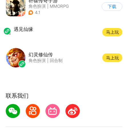
轩辕传奇手游
角色扮演
|
MMORPG
下载
|
神话
|
山海经
4.1
遇见仙缘
马上玩
幻灵修仙传
马上玩
角色扮演
|
回合制
联系我们