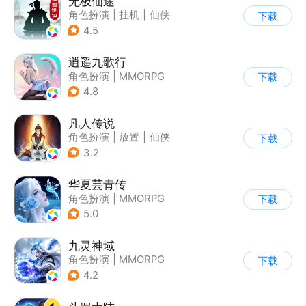
无极仙途
角色扮演
|
挂机
|
仙侠
下载
|
文字游戏
4.5
逍遥九歌行
角色扮演
|
MMORPG
下载
|
仙侠
|
自由交易
4.8
凡人传说
角色扮演
|
放置
|
仙侠
下载
|
文字游戏
3.2
华夏芸青传
角色扮演
|
MMORPG
下载
|
仙侠
|
中国风
5.0
九灵神域
角色扮演
|
MMORPG
下载
|
仙侠
|
中国风
4.2