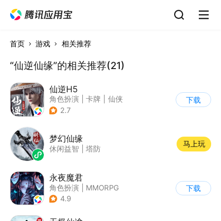
首页
游戏
相关推荐
“仙逆仙缘”的相关推荐(21)
仙逆H5
角色扮演
|
卡牌
|
仙侠
下载
|
中国风
2.7
梦幻仙缘
马上玩
休闲益智
|
塔防
永夜魔君
角色扮演
|
MMORPG
下载
|
仙侠
|
中国风
4.9