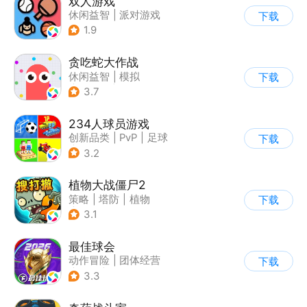
双人游戏
休闲益智
|
派对游戏
下载
1.9
贪吃蛇大作战
休闲益智
|
模拟
下载
|
贪吃蛇
|
卡通
3.7
234人球员游戏
创新品类
|
PvP
|
足球
下载
|
千人同屏
3.2
植物大战僵尸2
策略
|
塔防
|
植物
下载
|
植物大战僵尸
3.1
最佳球会
动作冒险
|
团体经营
下载
|
足球
|
匹配对战
3.3