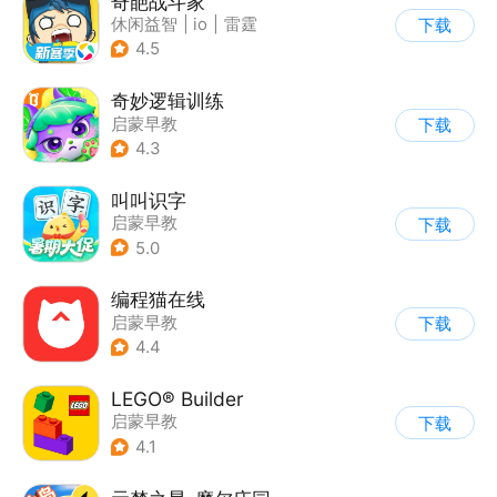
奇葩战斗家
休闲益智
|
io
|
雷霆
下载
4.5
奇妙逻辑训练
启蒙早教
下载
4.3
叫叫识字
启蒙早教
下载
5.0
编程猫在线
启蒙早教
下载
4.4
LEGO® Builder
启蒙早教
下载
4.1