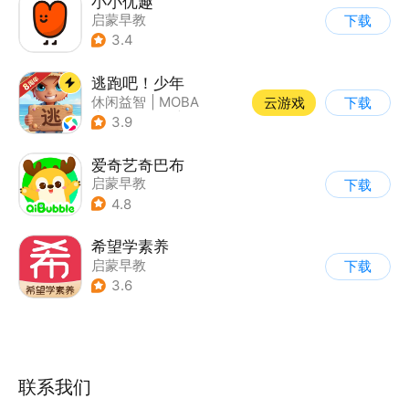
小小优趣
启蒙早教
下载
3.4
逃跑吧！少年
休闲益智
|
MOBA
云游戏
下载
|
非对称竞技
|
卡通
3.9
爱奇艺奇巴布
启蒙早教
下载
4.8
希望学素养
启蒙早教
下载
3.6
联系我们