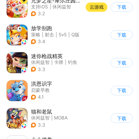
元梦之星-摩尔庄园联动
支持iOS
|
休闲益智
云游戏
下载
|
PvP
|
派对游戏
3.2
放学别跑
策略
|
射击
|
5v5
|
Q版
下载
3.4
迷你枪战精英
休闲益智
|
卡牌
|
钓鱼
下载
|
童年
3.3
洪恩识字
启蒙早教
下载
4.1
猫和老鼠
休闲益智
|
MOBA
下载
|
动漫改编
|
猫和老鼠
3.3