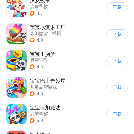
洪恩数学
启蒙早教
下载
4.7
宝宝冰淇淋工厂
休闲益智
|
模拟
下载
|
宝宝巴士
|
儿童游戏
4.9
宝宝上厕所
启蒙早教
下载
4.3
宝宝巴士奇妙屋
儿童益智游戏
下载
|
启蒙早教
|
Q版
4.6
|
数学数独
宝宝玩加减法
启蒙早教
下载
5.0