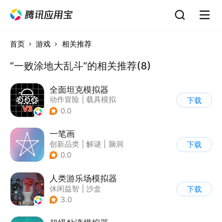
首页
游戏
相关推荐
“一败涂地大乱斗”的相关推荐(8)
全面坦克模拟器
动作冒险
|
载具模拟
下载
|
坦克
|
写实
0.0
一笔画
创新品类
|
解谜
|
脑洞
下载
|
清新
0.0
人类游乐场模拟器
休闲益智
|
沙盒
下载
3.0