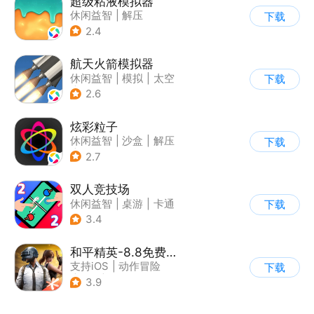
超级粘液模拟器
休闲益智
|
解压
下载
2.4
航天火箭模拟器
休闲益智
|
模拟
|
太空
下载
|
载具模拟
2.6
炫彩粒子
休闲益智
|
沙盒
|
解压
下载
|
治愈
2.7
双人竞技场
休闲益智
|
桌游
|
卡通
下载
3.4
和平精英-8.8免费领20连抽
支持iOS
|
动作冒险
下载
|
PvP
|
枪战
3.9