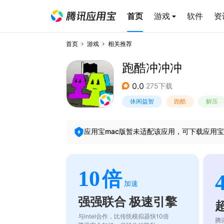
首页
游戏
软件
资
首页
游戏
相关推荐
跑酷冲冲冲
0.0
275下载
休闲益智
跑酷
解压
应用宝mac版暂未适配该应用，可下载应用宝
10
倍
加速
强强联合 极速引擎
与intel合作，比传统模拟器快10倍
腾