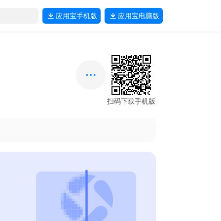
应用宝
手机版
应用宝
电脑版
扫码下载手机版