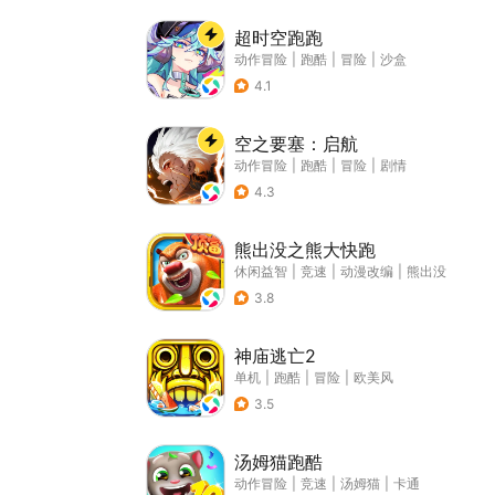
超时空跑跑
动作冒险
|
跑酷
|
冒险
|
沙盒
4.1
空之要塞：启航
动作冒险
|
跑酷
|
冒险
|
剧情
4.3
熊出没之熊大快跑
休闲益智
|
竞速
|
动漫改编
|
熊出没
3.8
神庙逃亡2
单机
|
跑酷
|
冒险
|
欧美风
3.5
汤姆猫跑酷
动作冒险
|
竞速
|
汤姆猫
|
卡通