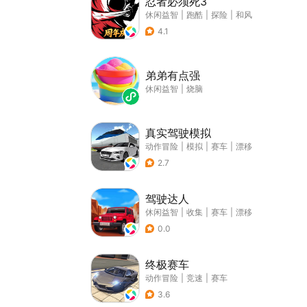
忍者必须死3
休闲益智
|
跑酷
|
探险
|
和风
4.1
弟弟有点强
休闲益智
|
烧脑
真实驾驶模拟
动作冒险
|
模拟
|
赛车
|
漂移
2.7
驾驶达人
休闲益智
|
收集
|
赛车
|
漂移
0.0
终极赛车
动作冒险
|
竞速
|
赛车
3.6