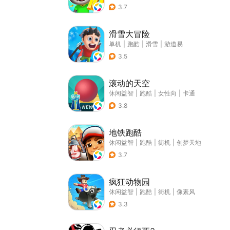
3.7
滑雪大冒险
单机
|
跑酷
|
滑雪
|
游道易
3.5
滚动的天空
休闲益智
|
跑酷
|
女性向
|
卡通
3.8
地铁跑酷
休闲益智
|
跑酷
|
街机
|
创梦天地
3.7
疯狂动物园
休闲益智
|
跑酷
|
街机
|
像素风
3.3