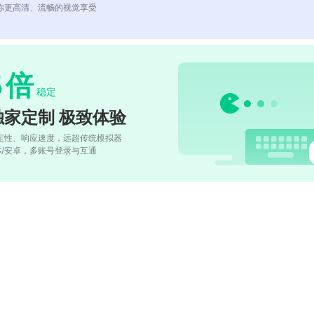
你更高清、流畅的视觉享受
5
倍
稳定
独家定制 极致体验
定性、响应速度，远超传统模拟器
OS/安卓，多账号登录与互通