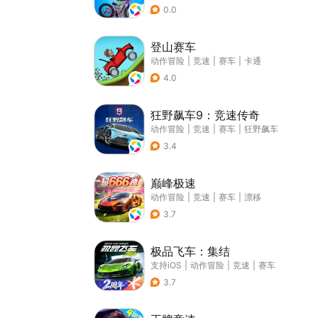
0.0
登山赛车
动作冒险
|
竞速
|
赛车
|
卡通
4.0
狂野飙车9：竞速传奇
动作冒险
|
竞速
|
赛车
|
狂野飙车
3.4
巅峰极速
动作冒险
|
竞速
|
赛车
|
漂移
3.7
极品飞车：集结
支持iOS
|
动作冒险
|
竞速
|
赛车
3.7