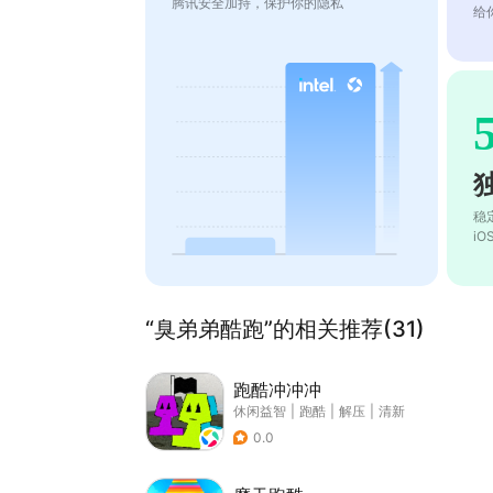
腾讯安全加持，保护你的隐私
给
稳
i
“臭弟弟酷跑”的相关推荐(31)
跑酷冲冲冲
休闲益智
|
跑酷
|
解压
|
清新
0.0