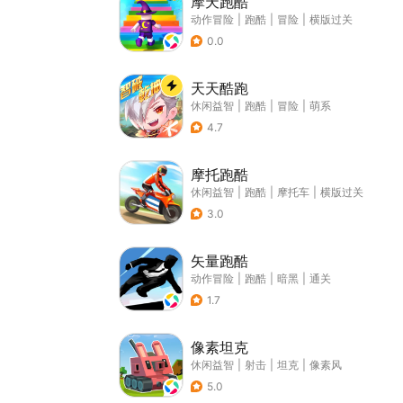
摩天跑酷
动作冒险
|
跑酷
|
冒险
|
横版过关
0.0
天天酷跑
休闲益智
|
跑酷
|
冒险
|
萌系
4.7
摩托跑酷
休闲益智
|
跑酷
|
摩托车
|
横版过关
3.0
矢量跑酷
动作冒险
|
跑酷
|
暗黑
|
通关
1.7
像素坦克
休闲益智
|
射击
|
坦克
|
像素风
5.0