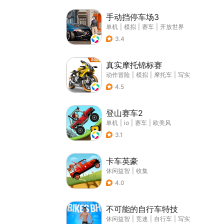
手动挡停车场3
单机
|
模拟
|
赛车
|
开放世界
3.4
真实摩托锦标赛
动作冒险
|
模拟
|
摩托车
|
写实
4.5
登山赛车2
单机
|
io
|
赛车
|
欧美风
3.1
卡车英豪
休闲益智
|
收集
4.0
不可能的自行车特技
休闲益智
|
竞速
|
自行车
|
写实