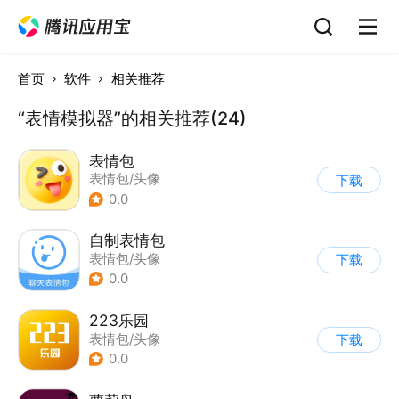
首页
软件
相关推荐
“表情模拟器”的相关推荐(24)
表情包
表情包/头像
下载
0.0
自制表情包
表情包/头像
下载
0.0
223乐园
表情包/头像
下载
0.0