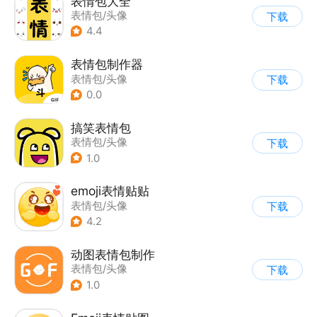
表情包大全
表情包/头像
下载
4.4
表情包制作器
表情包/头像
下载
0.0
搞笑表情包
表情包/头像
下载
1.0
emoji表情贴贴
表情包/头像
下载
4.2
动图表情包制作
表情包/头像
下载
1.0