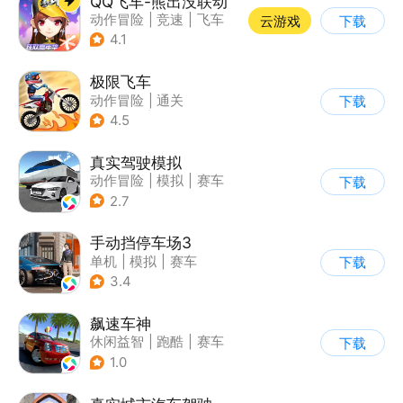
QQ飞车-熊出没联动
动作冒险
|
竞速
|
飞车
云游戏
下载
|
漂移
4.1
极限飞车
动作冒险
|
通关
下载
|
摩托车
|
横版过关
4.5
真实驾驶模拟
动作冒险
|
模拟
|
赛车
下载
|
漂移
2.7
手动挡停车场3
单机
|
模拟
|
赛车
下载
|
开放世界
3.4
飙速车神
休闲益智
|
跑酷
|
赛车
下载
|
漂移
1.0