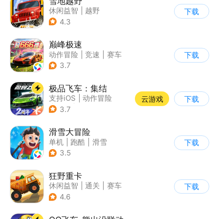
雪地越野
休闲益智
|
越野
下载
|
横版过关
4.3
巅峰极速
动作冒险
|
竞速
|
赛车
下载
|
漂移
3.7
极品飞车：集结
支持iOS
|
动作冒险
云游戏
下载
|
竞速
|
赛车
3.7
滑雪大冒险
单机
|
跑酷
|
滑雪
下载
|
游道易
3.5
狂野重卡
休闲益智
|
通关
|
赛车
下载
4.6