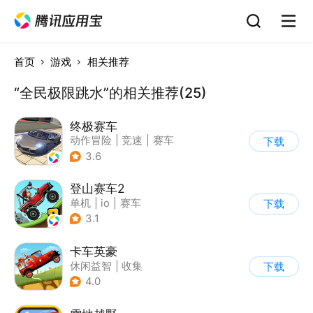
首页
游戏
相关推荐
“全民极限跳水”的相关推荐(25)
终极赛车
动作冒险
|
竞速
|
赛车
下载
3.6
登山赛车2
单机
|
io
|
赛车
下载
|
欧美风
3.1
卡车英豪
休闲益智
|
收集
下载
4.0