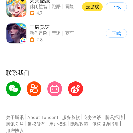
天天酷跑
休闲益智
|
跑酷
|
冒险
云游戏
下载
|
萌系
4.7
王牌竞速
动作冒险
|
竞速
|
赛车
下载
|
漂移
2.8
联系我们
|
|
|
|
|
关于腾讯
About Tencent
服务条款
商务洽谈
腾讯招聘
|
|
|
|
|
腾讯公益
版权所有
用户权限
隐私政策
侵权投诉指引
用户协议