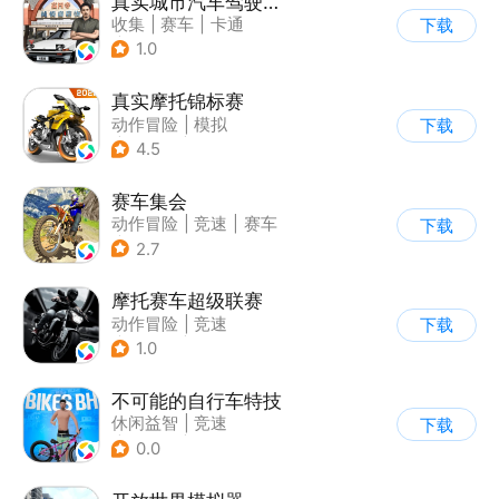
真实城市汽车驾驶3D
收集
|
赛车
|
卡通
下载
|
竞速
1.0
真实摩托锦标赛
动作冒险
|
模拟
下载
|
摩托车
|
写实
4.5
赛车集会
动作冒险
|
竞速
|
赛车
下载
|
写实
2.7
摩托赛车超级联赛
动作冒险
|
竞速
下载
|
摩托车
|
挑战赛
1.0
不可能的自行车特技
休闲益智
|
竞速
下载
|
自行车
|
写实
0.0