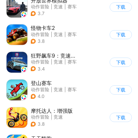
开放世界模拟器
动作冒险
|
竞速
|
赛车
下载
|
开放世界
3.7
怪物卡车2
动作冒险
|
竞速
|
赛车
下载
|
卡通
3.8
狂野飙车9：竞速传奇
动作冒险
|
竞速
|
赛车
下载
|
狂野飙车
3.4
登山赛车
动作冒险
|
竞速
|
赛车
下载
|
卡通
4.0
摩托达人：增强版
动作冒险
|
竞速
下载
|
摩托车
|
卡通
3.8