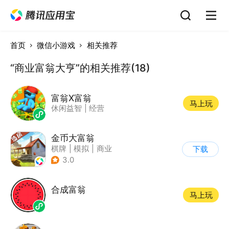
首页
微信小游戏
相关推荐
“商业富翁大亨”的相关推荐(18)
富翁X富翁
马上玩
休闲益智
|
经营
金币大富翁
棋牌
|
模拟
|
商业
下载
|
脑洞
3.0
合成富翁
马上玩