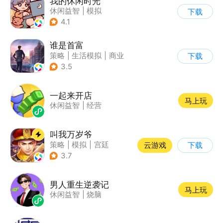
我的休闲时光
休闲益智
|
模拟
下载
4.1
谁是首富
策略
|
生活模拟
|
商业
下载
|
写实
3.5
一起来开店
马上玩
休闲益智
|
经营
叫我万岁爷
策略
|
模拟
|
宫廷
云游戏
下载
|
剧情
3.7
男人重生逆袭记
马上玩
休闲益智
|
烧脑