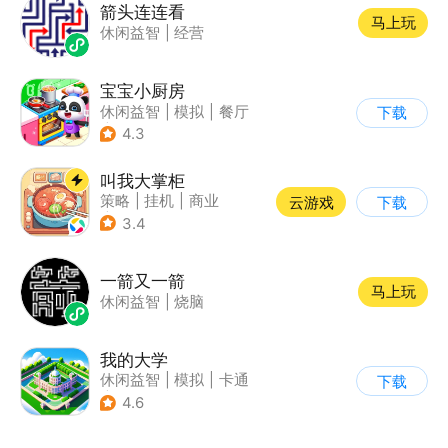
箭头连连看
马上玩
休闲益智
|
经营
宝宝小厨房
休闲益智
|
模拟
|
餐厅
下载
|
宝宝巴士
4.3
叫我大掌柜
策略
|
挂机
|
商业
云游戏
下载
|
古风
3.4
一箭又一箭
马上玩
休闲益智
|
烧脑
我的大学
休闲益智
|
模拟
|
卡通
下载
|
九游
4.6