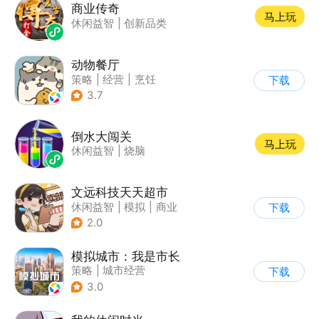
商业传奇
马上玩
休闲益智
|
创新品类
动物餐厅
策略
|
经营
|
烹饪
下载
|
宠物
3.7
倒水大闯关
马上玩
休闲益智
|
烧脑
文远科技天天超市
休闲益智
|
模拟
|
商业
下载
|
卡通
2.0
模拟城市：我是市长
策略
|
城市经营
下载
|
模拟城市
|
开放世界
3.0