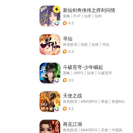
新仙剑奇侠传之挥剑问情
策略
|
PvP
|
仙侠
|
仙剑
4.3
寻仙
角色扮演
|
挂机
|
仙侠
|
寻仙
4.3
斗破苍穹-少年崛起
策略
|
ARPG
|
仙侠
|
斗破苍穹
2.0
天使之战
角色扮演
|
MMORPG
|
奇迹
|
奇迹MU
4.2
再见江湖
角色扮演
|
MMORPG
|
武侠
|
中国风