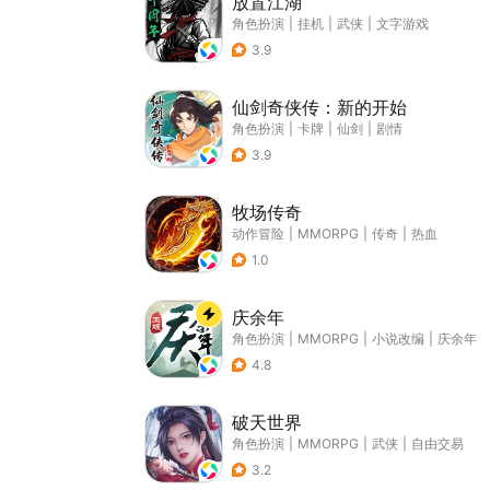
放置江湖
角色扮演
|
挂机
|
武侠
|
文字游戏
3.9
仙剑奇侠传：新的开始
角色扮演
|
卡牌
|
仙剑
|
剧情
3.9
牧场传奇
动作冒险
|
MMORPG
|
传奇
|
热血
1.0
庆余年
角色扮演
|
MMORPG
|
小说改编
|
庆余年
4.8
破天世界
角色扮演
|
MMORPG
|
武侠
|
自由交易
3.2