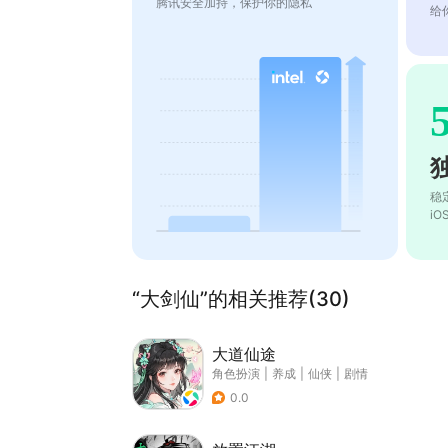
腾讯安全加持，保护你的隐私
给
稳
i
“大剑仙”的相关推荐(30)
大道仙途
角色扮演
|
养成
|
仙侠
|
剧情
0.0