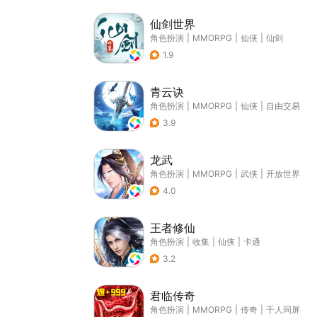
仙剑世界
角色扮演
|
MMORPG
|
仙侠
|
仙剑
1.9
青云诀
角色扮演
|
MMORPG
|
仙侠
|
自由交易
3.9
龙武
角色扮演
|
MMORPG
|
武侠
|
开放世界
4.0
王者修仙
角色扮演
|
收集
|
仙侠
|
卡通
3.2
君临传奇
角色扮演
|
MMORPG
|
传奇
|
千人同屏