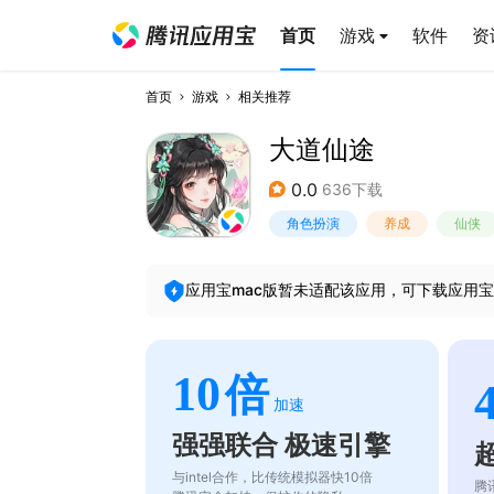
首页
游戏
软件
资
首页
游戏
相关推荐
大道仙途
0.0
636下载
角色扮演
养成
仙侠
应用宝mac版暂未适配该应用，可下载应用宝
10
倍
加速
强强联合 极速引擎
与intel合作，比传统模拟器快10倍
腾