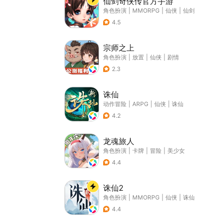
仙剑奇侠传官方手游
角色扮演
|
MMORPG
|
仙侠
|
仙剑
4.5
宗师之上
角色扮演
|
放置
|
仙侠
|
剧情
2.3
诛仙
动作冒险
|
ARPG
|
仙侠
|
诛仙
4.2
龙魂旅人
角色扮演
|
卡牌
|
冒险
|
美少女
4.4
诛仙2
角色扮演
|
MMORPG
|
仙侠
|
诛仙
4.4