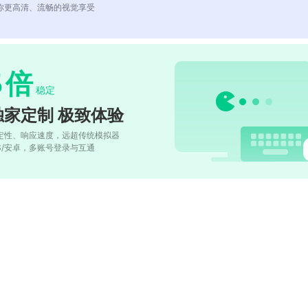
你更高清、流畅的视觉享受
5
倍
稳定
独家定制 极致体验
定性、响应速度，远超传统模拟器
OS/安卓，多账号登录与互通