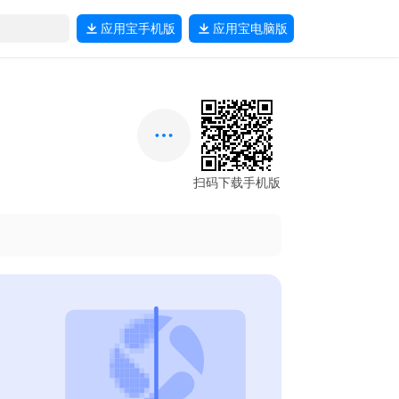
应用宝
手机版
应用宝
电脑版
扫码下载手机版