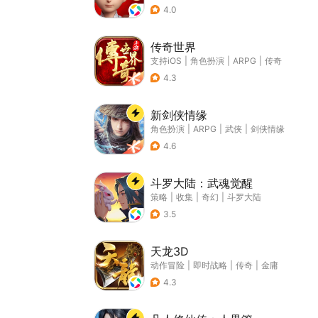
4.0
传奇世界
支持iOS
|
角色扮演
|
ARPG
|
传奇
4.3
新剑侠情缘
角色扮演
|
ARPG
|
武侠
|
剑侠情缘
4.6
斗罗大陆：武魂觉醒
策略
|
收集
|
奇幻
|
斗罗大陆
3.5
天龙3D
动作冒险
|
即时战略
|
传奇
|
金庸
4.3