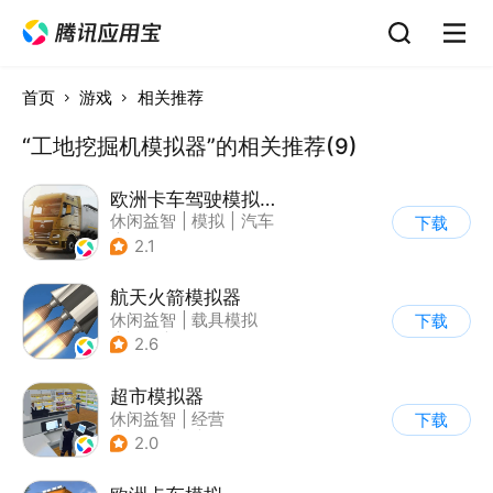
首页
游戏
相关推荐
“工地挖掘机模拟器”的相关推荐(9)
欧洲卡车驾驶模拟器3
休闲益智
|
模拟
|
汽车
下载
|
写实
2.1
航天火箭模拟器
休闲益智
|
载具模拟
下载
|
太空
|
模拟
2.6
超市模拟器
休闲益智
|
经营
下载
|
文字游戏
|
模拟
2.0