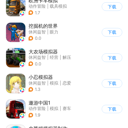
欧洲卡车模拟
动作冒险
|
载具模拟
下载
|
汽车
|
写实
1.7
挖掘机的世界
休闲益智
|
眼力
下载
|
儿童游戏
0.0
大农场模拟器
休闲益智
|
经营
|
解压
下载
|
清新
0.0
小忍模拟器
休闲益智
|
模拟
|
恋爱
下载
|
女性向
1.3
遨游中国1
动作冒险
|
模拟
|
赛车
下载
|
写实
1.9