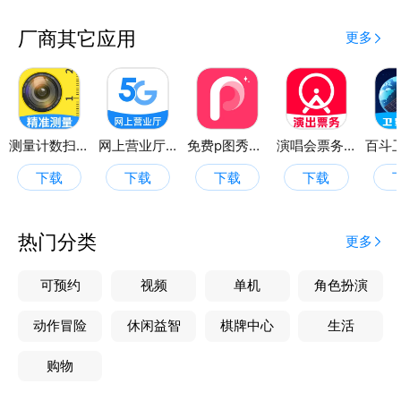
2.预约量房/验房：专业服务，省心省力
注小帮装修提供便捷的预约量房和验房服务。用户可以
厂商其它应用
更多
通过应用预约专业的量房团队，上门测量房屋尺寸，为
后续的装修设计提供精准数据支持。同时，应用还支持
预约验房服务，由专业验房师对房屋进行细致检查，确
保房屋质量符合标准，避免后续装修问题。
轻松装修，从注小帮开始
测量计数扫描王
网上营业厅5G
免费p图秀秀秀
演唱会票务助手
注小帮装修界面简洁，操作便捷，适合所有有装修需求
下载
下载
下载
下载
的用户。无论是装修新手还是有经验的业主，注小帮装
修都能成为您打造理想家居的贴心助手，让装修过程更
加轻松、省心。
热门分类
更多
可预约
视频
单机
角色扮演
动作冒险
休闲益智
棋牌中心
生活
购物