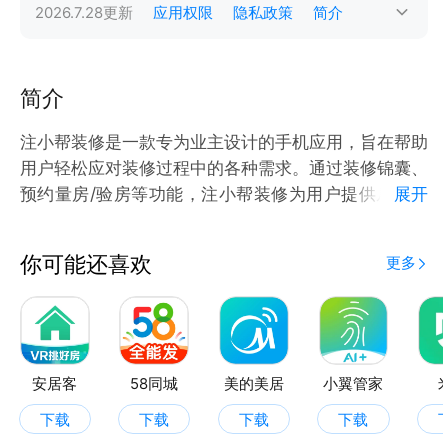
2026.7.28
更新
应用权限
隐私政策
简介
简介
注小帮装修是一款专为业主设计的手机应用，旨在帮助
用户轻松应对装修过程中的各种需求。通过装修锦囊、
预约量房/验房等功能，注小帮装修为用户提供从设计
展开
到施工的全方位支持，让装修变得更加简单、高效。
功能亮点
你可能还喜欢
更多
1.装修锦囊：全方位装修指南
注小帮装修的“装修锦囊”功能为用户提供丰富的装修知
识和实用建议。用户可以在这里浏览海量的装修案例，
获取灵感和参考。无论是硬装施工、软装搭配，还是个
性化的设计方案，都能在锦囊中找到答案。此外，用户
安居客
58同城
美的美居
小翼管家
还可以通过“设计我家”功能，上传户型图，获取专业的
下载
下载
下载
下载
设计建议，提前规划理想家居。