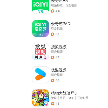
爱奇艺VR
视频播放
|
综合视频
4.6
爱奇艺PAD
综合视频
3.1
搜狐视频
综合视频
3.1
优酷视频
综合视频
4.1
植物大战僵尸3
策略
|
塔防
|
奇幻
|
开放世界
1.8