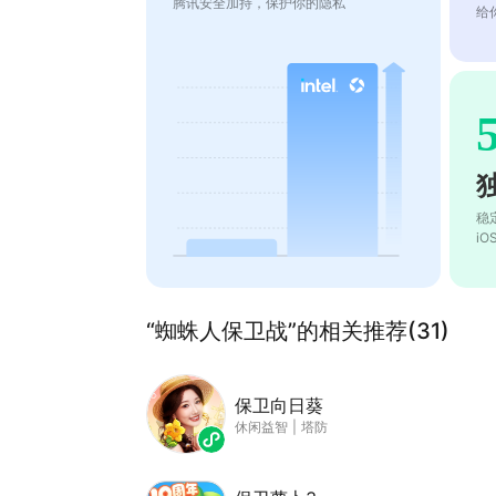
腾讯安全加持，保护你的隐私
给
稳
i
“蜘蛛人保卫战”的相关推荐(31)
保卫向日葵
休闲益智
|
塔防