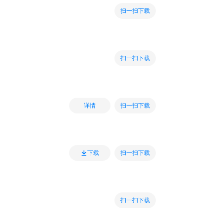
扫一扫下载
扫一扫下载
扫一扫下载
详情
扫一扫下载
下载
扫一扫下载