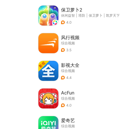
保卫萝卜2
休闲益智
|
塔防
|
保卫萝卜
|
凯罗天下
4.0
风行视频
综合视频
3.5
影视大全
综合视频
4.4
AcFun
综合视频
4.0
爱奇艺
综合视频