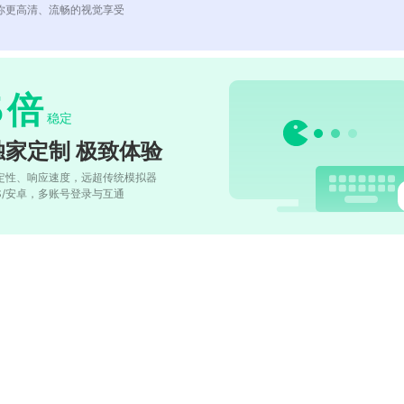
你更高清、流畅的视觉享受
5
倍
稳定
独家定制 极致体验
定性、响应速度，远超传统模拟器
OS/安卓，多账号登录与互通