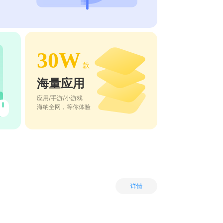
30W
款
海量应用
应用/手游/小游戏
海纳全网，等你体验
详情