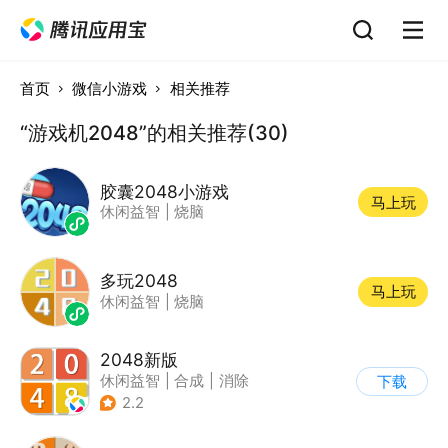
首页
微信小游戏
相关推荐
“游戏机2048”的相关推荐(30)
胶囊2048小游戏
马上玩
休闲益智
|
烧脑
多玩2048
马上玩
休闲益智
|
烧脑
2048新版
休闲益智
|
合成
|
消除
下载
|
2048
2.2