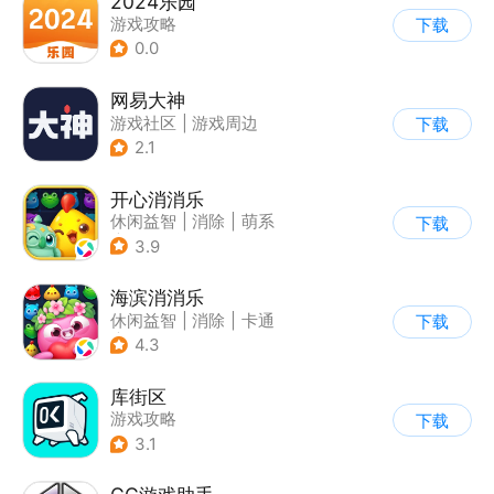
2024乐园
游戏攻略
下载
0.0
网易大神
游戏社区
|
游戏周边
下载
2.1
开心消消乐
休闲益智
|
消除
|
萌系
下载
|
乐元素
3.9
海滨消消乐
休闲益智
|
消除
|
卡通
下载
|
乐元素
4.3
库街区
游戏攻略
下载
3.1