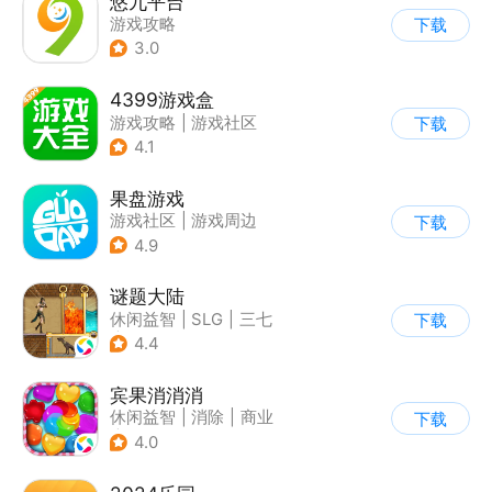
悠九平台
游戏攻略
下载
3.0
4399游戏盒
游戏攻略
|
游戏社区
下载
4.1
果盘游戏
游戏社区
|
游戏周边
下载
4.9
谜题大陆
休闲益智
|
SLG
|
三七
下载
|
策略
4.4
宾果消消消
休闲益智
|
消除
|
商业
下载
|
宾果消消消
4.0