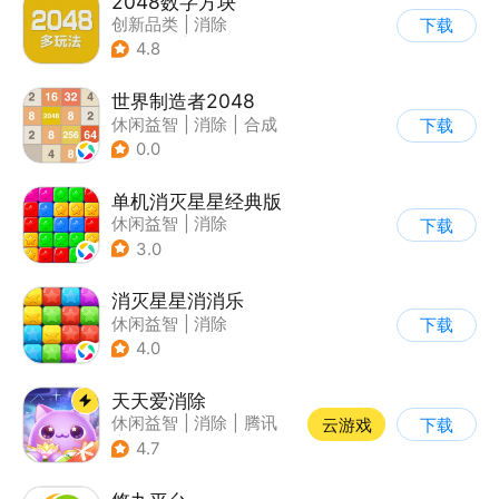
2048数字方块
创新品类
|
消除
下载
|
多比特
|
休闲益智
4.8
世界制造者2048
休闲益智
|
消除
|
合成
下载
0.0
单机消灭星星经典版
休闲益智
|
消除
下载
3.0
消灭星星消消乐
休闲益智
|
消除
下载
4.0
天天爱消除
休闲益智
|
消除
|
腾讯
云游戏
下载
|
单机
4.7