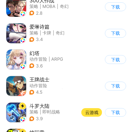
300大作战
策略
|
MOBA
|
奇幻
下载
|
5v5
2.8
爱琳诗篇
策略
|
卡牌
|
奇幻
下载
|
美少女
3.4
幻塔
动作冒险
|
ARPG
下载
|
奇幻
|
开放世界
3.6
王牌战士
动作冒险
下载
|
第一人称射击
|
枪战
4.5
|
5v5
斗罗大陆
策略
|
即时战略
云游戏
下载
|
小说改编
|
斗罗大陆
3.9