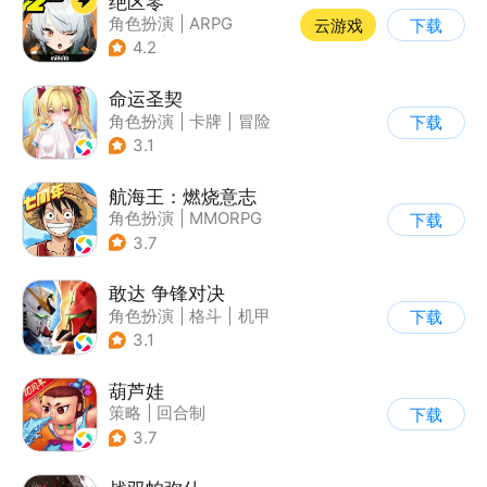
绝区零
角色扮演
|
ARPG
云游戏
下载
|
冒险
|
美少女
4.2
命运圣契
角色扮演
|
卡牌
|
冒险
下载
|
美少女
3.1
航海王：燃烧意志
角色扮演
|
MMORPG
下载
|
奇幻
|
海贼王
3.7
敢达 争锋对决
角色扮演
|
格斗
|
机甲
下载
|
敢达
3.1
葫芦娃
策略
|
回合制
下载
|
动漫改编
|
葫芦娃
3.7