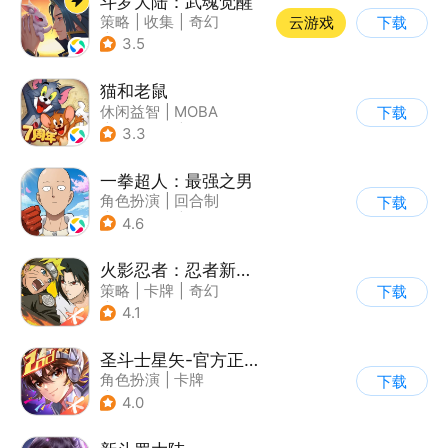
斗罗大陆：武魂觉醒
策略
|
收集
|
奇幻
云游戏
下载
|
斗罗大陆
3.5
猫和老鼠
休闲益智
|
MOBA
下载
|
动漫改编
|
猫和老鼠
3.3
一拳超人：最强之男
角色扮演
|
回合制
下载
|
动漫改编
|
一拳超人
4.6
火影忍者：忍者新世代
策略
|
卡牌
|
奇幻
下载
|
火影
4.1
圣斗士星矢-官方正版(腾讯)
角色扮演
|
卡牌
下载
|
动漫改编
4.0
|
圣斗士星矢