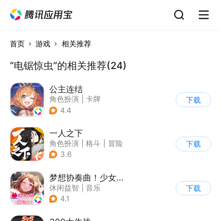
首页
游戏
相关推荐
“电锯惊虫”的相关推荐(24)
公主连结
角色扮演
|
卡牌
下载
|
异世界
|
公主连结
4.4
一人之下
角色扮演
|
格斗
|
冒险
下载
|
一人之下
3.6
梦想协奏曲！少女乐团派对！
休闲益智
|
音乐
下载
|
美少女
|
二次元
4.1