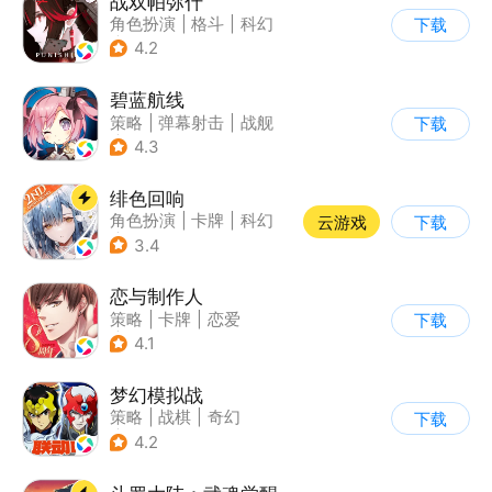
战双帕弥什
角色扮演
|
格斗
|
科幻
下载
|
美少女
4.2
碧蓝航线
策略
|
弹幕射击
|
战舰
下载
|
美少女
4.3
绯色回响
角色扮演
|
卡牌
|
科幻
云游戏
下载
|
美少女
3.4
恋与制作人
策略
|
卡牌
|
恋爱
下载
|
乙女
4.1
梦幻模拟战
策略
|
战棋
|
奇幻
下载
|
二次元
4.2