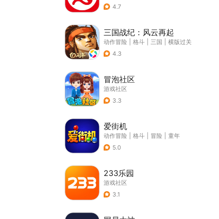
4.7
三国战纪：风云再起
动作冒险
|
格斗
|
三国
|
横版过关
4.3
冒泡社区
游戏社区
3.3
爱街机
动作冒险
|
格斗
|
冒险
|
童年
5.0
233乐园
游戏社区
3.1