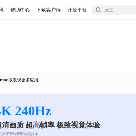
讯
帮助中心
下载客户端
开放平台
mac版发现更多应用
4K 240Hz
超清画质 超高帧率 极致视觉体验
讯独家智能音画调校技术