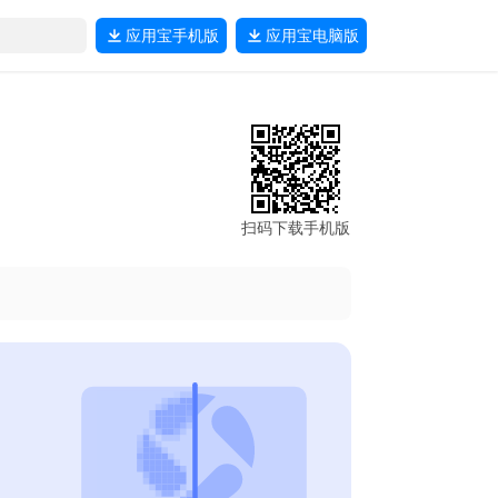
应用宝
手机版
应用宝
电脑版
扫码下载手机版