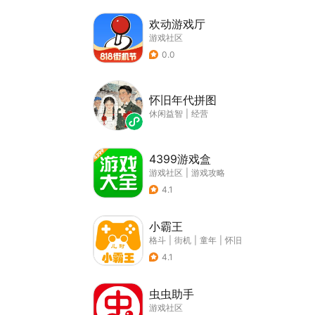
欢动游戏厅
游戏社区
0.0
怀旧年代拼图
休闲益智
|
经营
4399游戏盒
游戏社区
|
游戏攻略
4.1
小霸王
格斗
|
街机
|
童年
|
怀旧
4.1
虫虫助手
游戏社区