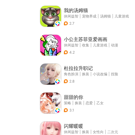
我的汤姆猫
休闲益智
|
宠物养成
|
汤姆猫
|
儿童游戏
2.7
小公主苏菲亚爱画画
休闲益智
|
收集
|
儿童游戏
|
动漫
4.2
杜拉拉升职记
角色扮演
|
换装
|
小说改编
|
捏脸
2.8
甜甜的你
策略
|
换装
|
恋爱
|
乙女
3.1
闪耀暖暖
休闲益智
|
换装
|
女性向
|
二次元