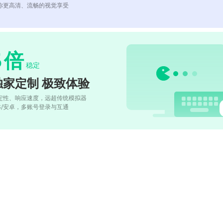
你更高清、流畅的视觉享受
5
倍
稳定
独家定制 极致体验
定性、响应速度，远超传统模拟器
OS/安卓，多账号登录与互通