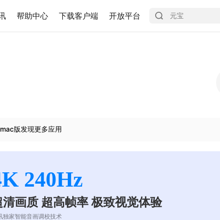
讯
帮助中心
下载客户端
开放平台
mac版发现更多应用
4K 240Hz
超清画质 超高帧率 极致视觉体验
讯独家智能音画调校技术