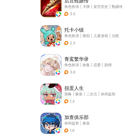
后宫甄嬛传
角色扮演
|
卡牌
|
架空历史
|
甄嬛传
3.5
托卡小镇
角色扮演
|
模拟
|
儿童游戏
|
治愈
2.3
青鸾繁华录
角色扮演
|
收集
|
恋爱
|
剧情
3.6
扭蛋人生
策略
|
换装
|
二次元
|
休闲益智
1.3
加查俱乐部
休闲益智
|
换装
1.6