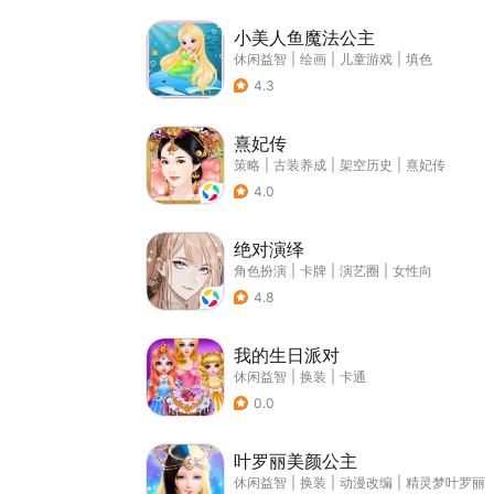
小美人鱼魔法公主
休闲益智
|
绘画
|
儿童游戏
|
填色
4.3
熹妃传
策略
|
古装养成
|
架空历史
|
熹妃传
4.0
绝对演绎
角色扮演
|
卡牌
|
演艺圈
|
女性向
4.8
我的生日派对
休闲益智
|
换装
|
卡通
0.0
叶罗丽美颜公主
休闲益智
|
换装
|
动漫改编
|
精灵梦叶罗丽