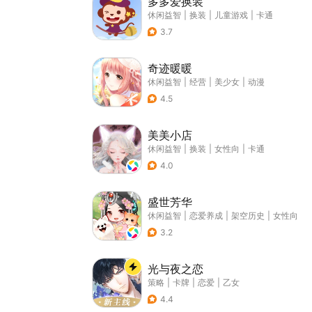
多多爱换装
休闲益智
|
换装
|
儿童游戏
|
卡通
3.7
奇迹暖暖
休闲益智
|
经营
|
美少女
|
动漫
4.5
美美小店
休闲益智
|
换装
|
女性向
|
卡通
4.0
盛世芳华
休闲益智
|
恋爱养成
|
架空历史
|
女性向
3.2
光与夜之恋
策略
|
卡牌
|
恋爱
|
乙女
4.4