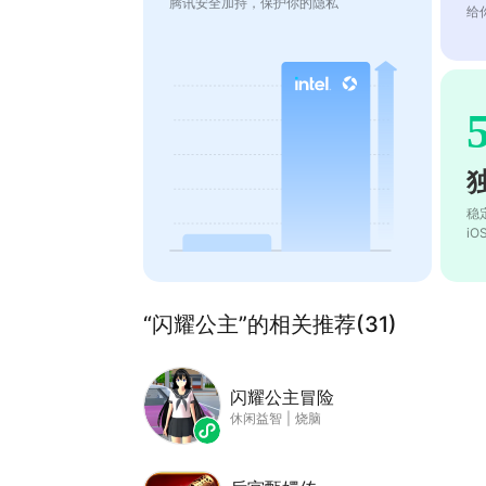
腾讯安全加持，保护你的隐私
给
稳
i
“闪耀公主”的相关推荐(31)
闪耀公主冒险
休闲益智
|
烧脑