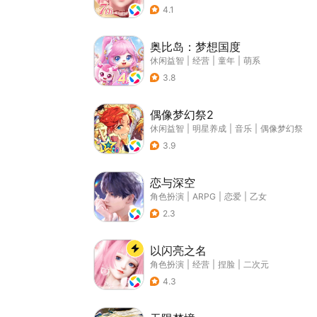
4.1
奥比岛：梦想国度
休闲益智
|
经营
|
童年
|
萌系
3.8
偶像梦幻祭2
休闲益智
|
明星养成
|
音乐
|
偶像梦幻祭
3.9
恋与深空
角色扮演
|
ARPG
|
恋爱
|
乙女
2.3
以闪亮之名
角色扮演
|
经营
|
捏脸
|
二次元
4.3