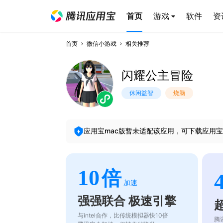
首页
游戏
软件
资
首页
微信小游戏
相关推荐
闪耀公主冒险
休闲益智
烧脑
应用宝mac版暂未适配该应用，可下载应用宝
10
倍
加速
强强联合 极速引擎
与intel合作，比传统模拟器快10倍
腾