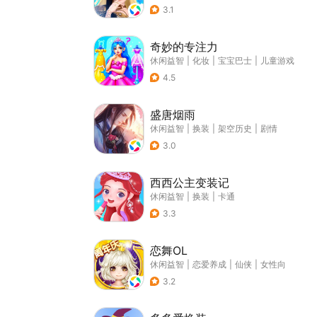
3.1
奇妙的专注力
休闲益智
|
化妆
|
宝宝巴士
|
儿童游戏
4.5
盛唐烟雨
休闲益智
|
换装
|
架空历史
|
剧情
3.0
西西公主变装记
休闲益智
|
换装
|
卡通
3.3
恋舞OL
休闲益智
|
恋爱养成
|
仙侠
|
女性向
3.2