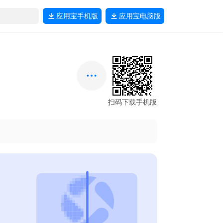
应用宝
手机版
应用宝
电脑版
扫码下载手机版