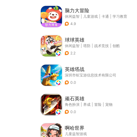
脑力大冒险
休闲益智
|
儿童游戏
|
卡通
|
学习教育
4.9
球球英雄
休闲益智
|
塔防
|
战术竞技
|
创酷
2.2
英雄塔战
深圳市钜宝游信息技术有限公司
0.0
顽石英雄
角色扮演
|
养成
|
冒险
|
宠物
0.0
啊哈世界
儿童益智游戏