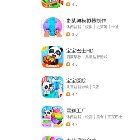
4.8
史莱姆模拟器制作
休闲益智
|
模拟
|
史莱姆
|
卡通
3.0
宝宝巴士HD
启蒙早教
|
儿童益智游戏
4.8
宝宝医院
儿童益智游戏
|
Q版
4.4
雪糕工厂
休闲益智
|
经营
|
美食
|
宝宝巴士
4.7