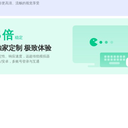
你更高清、流畅的视觉享受
5
倍
稳定
独家定制 极致体验
定性、响应速度，远超传统模拟器
OS/安卓，多账号登录与互通