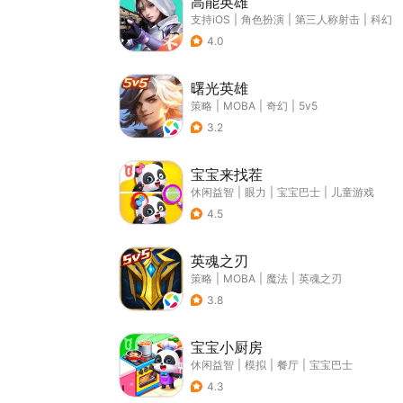
高能英雄
支持iOS
|
角色扮演
|
第三人称射击
|
科幻
4.0
曙光英雄
策略
|
MOBA
|
奇幻
|
5v5
3.2
宝宝来找茬
休闲益智
|
眼力
|
宝宝巴士
|
儿童游戏
4.5
英魂之刃
策略
|
MOBA
|
魔法
|
英魂之刃
3.8
宝宝小厨房
休闲益智
|
模拟
|
餐厅
|
宝宝巴士
4.3