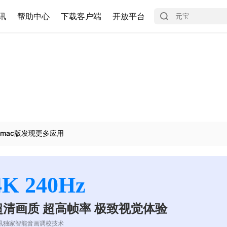
讯
帮助中心
下载客户端
开放平台
mac版发现更多应用
4K 240Hz
超清画质 超高帧率 极致视觉体验
讯独家智能音画调校技术