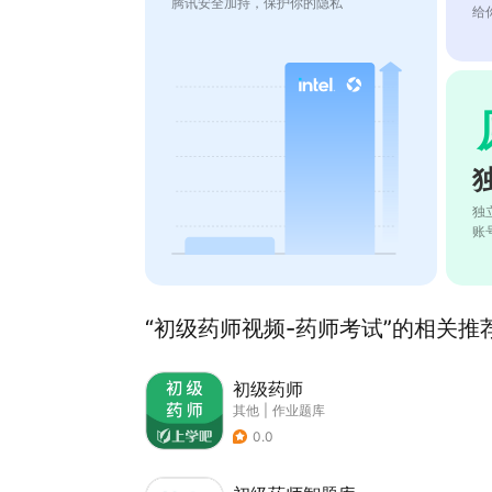
腾讯安全加持，保护你的隐私
给
独
账
“初级药师视频-药师考试”的相关推荐
初级药师
其他
|
作业题库
0.0