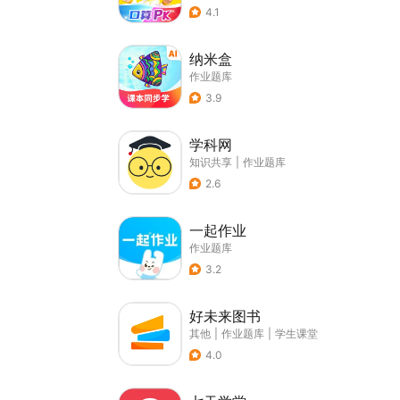
4.1
纳米盒
作业题库
3.9
学科网
知识共享
|
作业题库
2.6
一起作业
作业题库
3.2
好未来图书
其他
|
作业题库
|
学生课堂
4.0