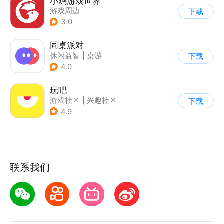
小鸡游戏世界
游戏周边
下载
3.0
同桌派对
休闲益智
|
桌游
下载
|
派对游戏
|
卡通
4.0
玩吧
游戏社区
|
兴趣社区
下载
4.9
联系我们