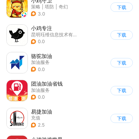
小鸡守卫
策略
|
塔防
|
奇幻
下载
|
Q版
3.0
小鸡专注
昆明珏维信息技术有限公司
下载
0.0
骆驼加油
加油服务
下载
0.0
团油加油省钱
加油服务
下载
0.0
易捷加油
充值
下载
2.5