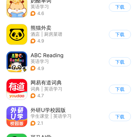
奶酪单词
英语学习
下载
4.6
熊猫外卖
酒店
|
厨房菜谱
下载
|
外卖订餐
|
餐厅推荐
4.9
ABC Reading
英语学习
下载
4.9
网易有道词典
词典
|
英语学习
下载
|
AI教育学习
4.7
外研U学校园版
学生课堂
|
英语学习
下载
2.1