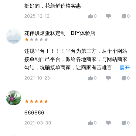
挺好的，花新鲜价格实惠
2025-12-12
0
0
花伴烘焙蛋糕定制丨DIY体验店
违规平台！！！！平台为第三方，从个个网站
接单到自己平台，派给各地商家，与网站商家
勾结，坑骗接单商家，让商家有苦难言，**客
展开
服多次打电话骚扰，辱骂，毫无尊严，**！
2021-10-23
0
0
666666
2021-03-30
0
0