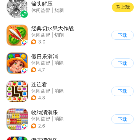
箭头解压
马上玩
休闲益智
|
烧脑
经典切水果大作战
休闲益智
|
切削
下载
3.0
假日乐消消
休闲益智
|
消除
下载
|
乐元素
4.7
连连看
休闲益智
|
消除
下载
|
多比特
|
连线
4.8
收纳消消乐
休闲益智
|
消除
下载
2.6