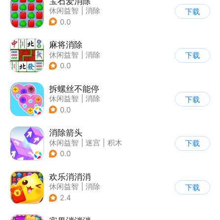
宝石爱消除
休闲益智
|
消除
下载
0.0
麻将消除
休闲益智
|
消除
下载
0.0
拆螺丝不能停
休闲益智
|
消除
下载
0.0
消除箭头
休闲益智
|
迷宫
|
积木
下载
|
儿童游戏
0.0
欢乐消消消
休闲益智
|
消除
下载
|
积分网赚
2.4