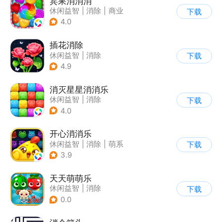
宾果消消消
休闲益智
|
消除
|
商业
下载
|
宾果消消消
4.0
插花消除
休闲益智
|
消除
下载
4.9
消灭星星消消乐
休闲益智
|
消除
下载
4.0
开心消消乐
休闲益智
|
消除
|
萌系
下载
|
乐元素
3.9
天天萌萌乐
休闲益智
|
消除
下载
0.0