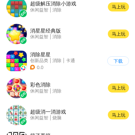
超级解压消除小游戏
马上玩
休闲益智
|
消除
消星星经典版
马上玩
休闲益智
|
消除
消除星星
创新品类
|
消除
|
卡通
下载
|
休闲益智
0.0
彩色消除
马上玩
休闲益智
|
消除
超级消一消游戏
马上玩
休闲益智
|
烧脑