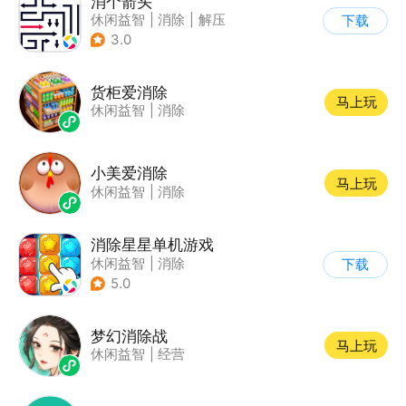
消个箭头
休闲益智
|
消除
|
解压
下载
|
清新
3.0
货柜爱消除
马上玩
休闲益智
|
消除
小美爱消除
马上玩
休闲益智
|
消除
消除星星单机游戏
休闲益智
|
消除
下载
5.0
梦幻消除战
马上玩
休闲益智
|
经营