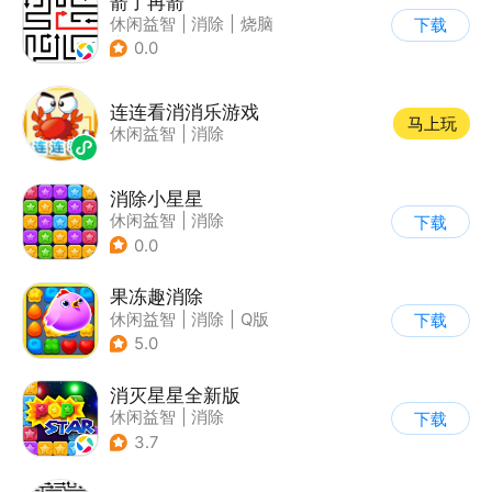
箭了再箭
休闲益智
|
消除
|
烧脑
下载
|
清新
0.0
连连看消消乐游戏
马上玩
休闲益智
|
消除
消除小星星
休闲益智
|
消除
下载
0.0
果冻趣消除
休闲益智
|
消除
|
Q版
下载
5.0
消灭星星全新版
休闲益智
|
消除
下载
3.7