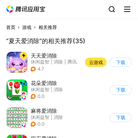
首页
游戏
相关推荐
“夏天爱消除”的相关推荐(35)
天天爱消除
休闲益智
|
消除
|
腾讯
云游戏
下载
|
单机
4.7
花朵爱消除
休闲益智
|
消除
下载
0.0
麻将爱消除
休闲益智
|
消除
下载
0.0