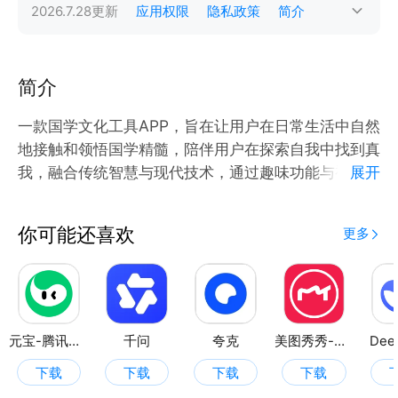
2026.7.28
更新
应用权限
隐私政策
简介
简介
一款国学文化工具APP，旨在让用户在日常生活中自然
地接触和领悟国学精髓，陪伴用户在探索自我中找到真
我，融合传统智慧与现代技术，通过趣味功能与视觉呈
展开
现，助用户探索自我，贴近经典文化，焕发传统新光
彩。
你可能还喜欢
更多
元宝-腾讯旗下AI助手
千问
夸克
美图秀秀-视频/图片/Live人像精修工具
Dee
下载
下载
下载
下载