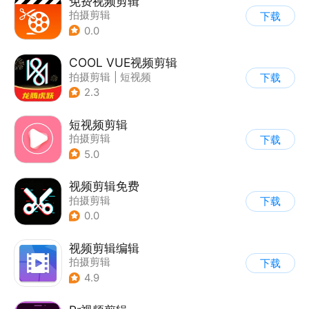
免费视频剪辑
拍摄剪辑
下载
0.0
COOL VUE视频剪辑
拍摄剪辑
|
短视频
下载
2.3
短视频剪辑
拍摄剪辑
下载
5.0
视频剪辑免费
拍摄剪辑
下载
0.0
视频剪辑编辑
拍摄剪辑
下载
4.9