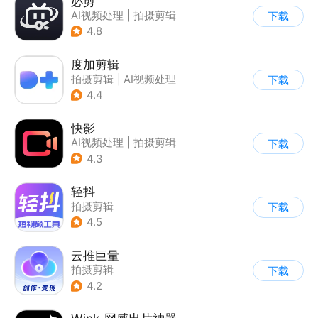
必剪
AI视频处理
|
拍摄剪辑
下载
4.8
度加剪辑
拍摄剪辑
|
AI视频处理
下载
4.4
快影
AI视频处理
|
拍摄剪辑
下载
4.3
轻抖
拍摄剪辑
下载
4.5
云推巨量
拍摄剪辑
下载
4.2