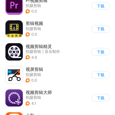
Pr视频剪辑
拍摄剪辑
下载
0.0
剪辑视频
拍摄剪辑
下载
0.0
视频剪辑精灵
拍摄剪辑
|
音乐制作
下载
4.9
视屏剪辑
拍摄剪辑
下载
0.0
视频剪辑大师
拍摄剪辑
下载
4.1