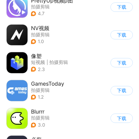
PrettyUp视频p图
拍摄剪辑
下载
4.7
NV视频
拍摄剪辑
下载
1.0
像塑
短视频
|
拍摄剪辑
下载
2.3
GamesToday
拍摄剪辑
下载
1.2
Blurrr
拍摄剪辑
下载
3.0