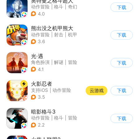
奥特曼之格斗超人
动作冒险
|
格斗
|
奇幻
下载
|
奥特曼
4.0
熊出没之机甲熊大
动作冒险
|
射击
|
机甲
下载
|
熊出没
3.6
光·遇
角色扮演
|
解谜
|
冒险
下载
|
开放世界
4.1
火影忍者
支持iOS
|
动作冒险
云游戏
下载
|
格斗
|
动漫改编
3.5
暗影格斗3
动作冒险
|
格斗
|
冒险
下载
|
暗夜格斗
2.2