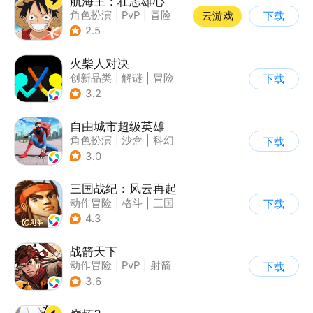
航海王：壮志雄心
角色扮演
|
PvP
|
冒险
云游戏
下载
|
航海
2.5
火柴人对决
创新品类
|
解谜
|
冒险
下载
|
挑战破纪录
3.2
自由城市超级英雄
角色扮演
|
沙盒
|
科幻
下载
|
开放世界
3.0
三国战纪：风云再起
动作冒险
|
格斗
|
三国
下载
|
横版过关
4.3
战箭天下
动作冒险
|
PvP
|
射箭
下载
|
怀旧
3.6