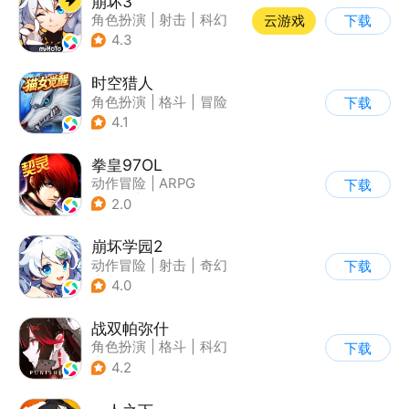
崩坏3
角色扮演
|
射击
|
科幻
云游戏
下载
|
崩坏
4.3
时空猎人
角色扮演
|
格斗
|
冒险
下载
|
时空猎人
4.1
拳皇97OL
动作冒险
|
ARPG
下载
|
街机
|
拳皇
2.0
崩坏学园2
动作冒险
|
射击
|
奇幻
下载
|
崩坏
4.0
战双帕弥什
角色扮演
|
格斗
|
科幻
下载
|
美少女
4.2