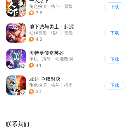
一人之下
角色扮演
|
格斗
|
冒险
下载
|
一人之下
3.6
地下城与勇士：起源
动作冒险
|
格斗
|
冒险
下载
|
地下城与勇士
4.8
奥特曼传奇英雄
单机
|
消除
|
动漫改编
下载
|
奥特曼
4.1
敢达 争锋对决
角色扮演
|
格斗
|
机甲
下载
|
敢达
3.1
联系我们