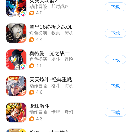
火柴人联盟2
动作冒险
|
即时战略
下载
|
冒险
|
横版过关
4.0
拳皇98终极之战OL
角色扮演
|
收集
|
街机
下载
|
拳皇
4.4
奥特曼：光之战士
角色扮演
|
格斗
|
冒险
下载
|
童年
2.1
天天炫斗-经典重燃
动作冒险
|
格斗
|
街机
下载
|
动漫
4.6
龙珠激斗
动作冒险
|
卡牌
|
奇幻
下载
|
龙珠
4.3