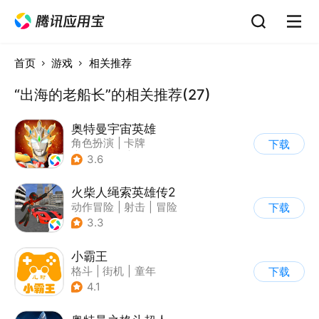
首页
游戏
相关推荐
“出海的老船长”的相关推荐(27)
奥特曼宇宙英雄
角色扮演
|
卡牌
下载
|
影视改编
|
奥特曼
3.6
火柴人绳索英雄传2
动作冒险
|
射击
|
冒险
下载
|
开放世界
3.3
小霸王
格斗
|
街机
|
童年
下载
|
怀旧
4.1