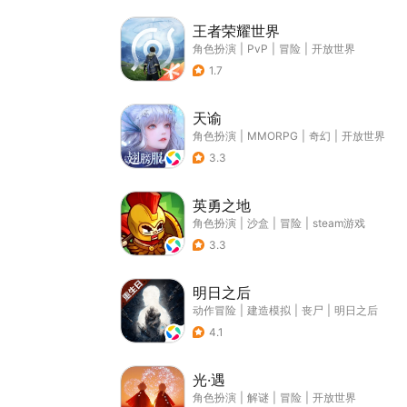
王者荣耀世界
角色扮演
|
PvP
|
冒险
|
开放世界
1.7
天谕
角色扮演
|
MMORPG
|
奇幻
|
开放世界
3.3
英勇之地
角色扮演
|
沙盒
|
冒险
|
steam游戏
3.3
明日之后
动作冒险
|
建造模拟
|
丧尸
|
明日之后
4.1
光·遇
角色扮演
|
解谜
|
冒险
|
开放世界