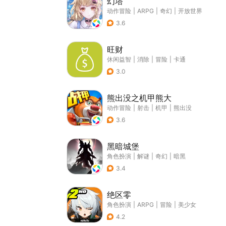
幻塔
动作冒险
|
ARPG
|
奇幻
|
开放世界
3.6
旺财
休闲益智
|
消除
|
冒险
|
卡通
3.0
熊出没之机甲熊大
动作冒险
|
射击
|
机甲
|
熊出没
3.6
黑暗城堡
角色扮演
|
解谜
|
奇幻
|
暗黑
3.4
绝区零
角色扮演
|
ARPG
|
冒险
|
美少女
4.2