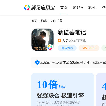
首页
游戏
软件
资
首页
游戏
相关推荐
新盗墓笔记
3.7
20.6万下载
角色扮演
MMORPG
应用宝mac版暂未适配该应用，可下载应用宝
10
倍
加速
强强联合 极速引擎
与intel合作，比传统模拟器快10倍
腾