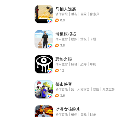
马桶人逆袭
动作冒险
|
射击
|
冒险
|
像素风
0.0
滑板模拟器
休闲益智
|
模拟
|
滑板
|
卡通
3.8
恐怖之眼
休闲益智
|
解谜
|
恐怖
|
单机
1.2
都市侠客
动作冒险
|
第一人称射击
|
冒险
|
开放世界
3.6
动漫女孩跑步
动作冒险
|
模拟
|
冒险
|
日系