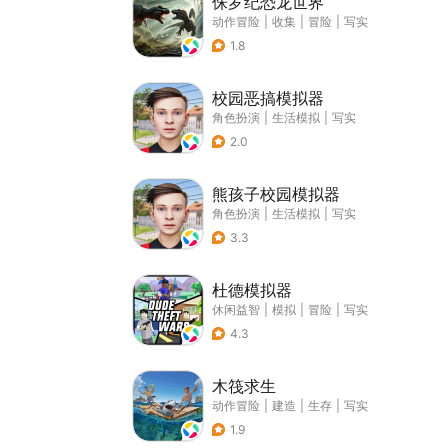
侏罗纪恐龙世界
动作冒险
|
收集
|
冒险
|
写实
1.8
校园恶搞模拟器
角色扮演
|
生活模拟
|
写实
2.0
熊孩子校园模拟器
角色扮演
|
生活模拟
|
写实
3.3
杜德模拟器
休闲益智
|
模拟
|
冒险
|
写实
4.3
木筏求生
动作冒险
|
建造
|
生存
|
写实
1.9