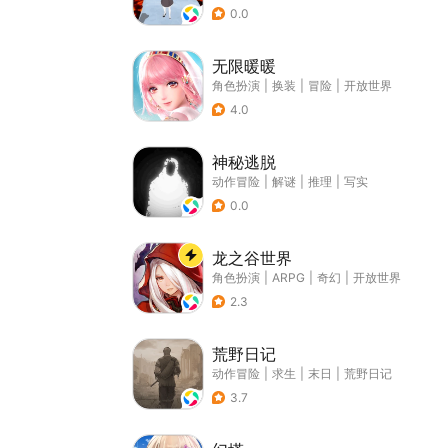
0.0
无限暖暖
角色扮演
|
换装
|
冒险
|
开放世界
4.0
神秘逃脱
动作冒险
|
解谜
|
推理
|
写实
0.0
龙之谷世界
角色扮演
|
ARPG
|
奇幻
|
开放世界
2.3
荒野日记
动作冒险
|
求生
|
末日
|
荒野日记
3.7