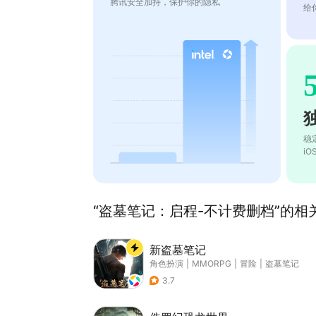
腾讯安全加持，保护你的隐私
给
稳
i
“盗墓笔记：启程-不计费删档”的相关
新盗墓笔记
角色扮演
|
MMORPG
|
冒险
|
盗墓笔记
3.7