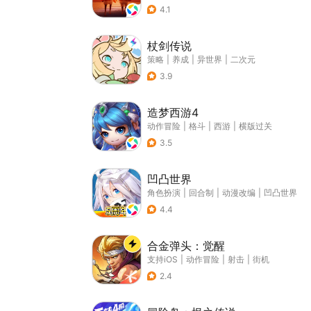
4.1
杖剑传说
策略
|
养成
|
异世界
|
二次元
3.9
造梦西游4
动作冒险
|
格斗
|
西游
|
横版过关
3.5
凹凸世界
角色扮演
|
回合制
|
动漫改编
|
凹凸世界
4.4
合金弹头：觉醒
支持iOS
|
动作冒险
|
射击
|
街机
2.4