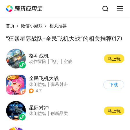
首页
微信小游戏
相关推荐
“狂暴星际战队-全民飞机大战”的相关推荐(17)
格斗战机
马上玩
动作冒险
|
飞行
|
空战
全民飞机大战
休闲益智
|
弹幕射击
下载
|
飞机
|
卡通
4.7
星际对冲
马上玩
休闲益智
|
创新品类