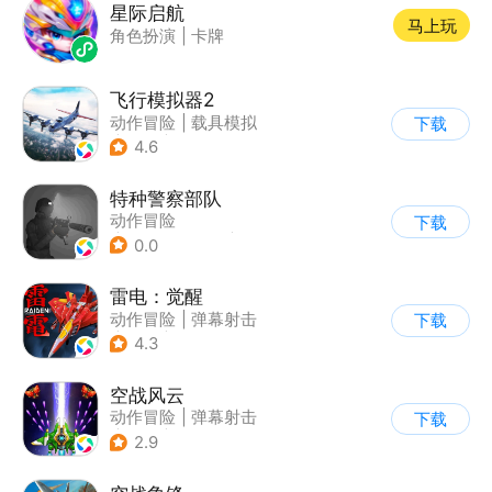
星际启航
马上玩
角色扮演
|
卡牌
飞行模拟器2
动作冒险
|
载具模拟
下载
|
飞机
|
写实
4.6
特种警察部队
动作冒险
下载
|
第一人称射击
|
枪战
0.0
|
写实
雷电：觉醒
动作冒险
|
弹幕射击
下载
|
科幻
|
怀旧
4.3
空战风云
动作冒险
|
弹幕射击
下载
|
科幻
|
怀旧
2.9