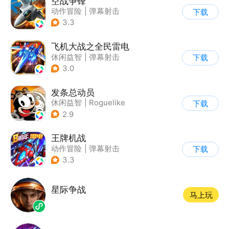
空战争锋
动作冒险
|
弹幕射击
下载
|
空战
|
写实
3.3
飞机大战之全民雷电
休闲益智
|
弹幕射击
下载
|
冒险
|
雷电战机
3.0
发条总动员
休闲益智
|
Roguelike
下载
|
冒险
|
沐瞳
2.9
王牌机战
动作冒险
|
弹幕射击
下载
|
空战
|
雷电战机
3.3
星际争战
马上玩