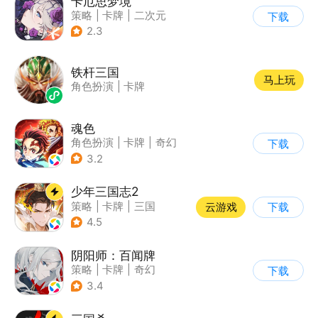
卡厄思梦境
策略
|
卡牌
|
二次元
下载
|
腾讯
2.3
铁杆三国
马上玩
角色扮演
|
卡牌
魂色
角色扮演
|
卡牌
|
奇幻
下载
|
动漫
3.2
少年三国志2
策略
|
卡牌
|
三国
云游戏
下载
|
少年三国志
4.5
阴阳师：百闻牌
策略
|
卡牌
|
奇幻
下载
|
阴阳师
3.4