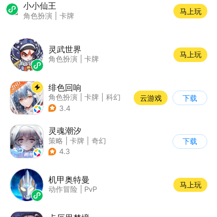
小小仙王
马上玩
角色扮演
|
卡牌
灵武世界
马上玩
角色扮演
|
卡牌
绯色回响
角色扮演
|
卡牌
|
科幻
云游戏
下载
|
美少女
3.4
灵魂潮汐
策略
|
卡牌
|
奇幻
下载
|
美少女
4.3
机甲奥特曼
马上玩
动作冒险
|
PvP