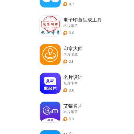
4.7
电子印章生成工具
名片印章
0.0
印章大师
名片印章
2.1
名片设计
名片印章
0.0
艾猫名片
名片印章
5.0