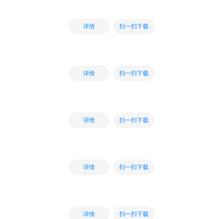
扫一扫下载
详情
扫一扫下载
详情
扫一扫下载
详情
扫一扫下载
详情
扫一扫下载
详情