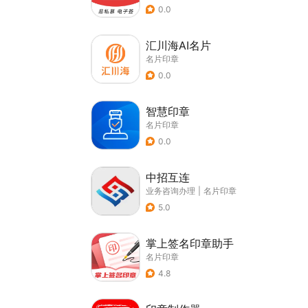
0.0
汇川海AI名片
名片印章
0.0
智慧印章
名片印章
0.0
中招互连
业务咨询办理
|
名片印章
5.0
掌上签名印章助手
名片印章
4.8