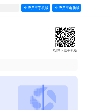
应用宝
手机版
应用宝
电脑版
扫码下载手机版