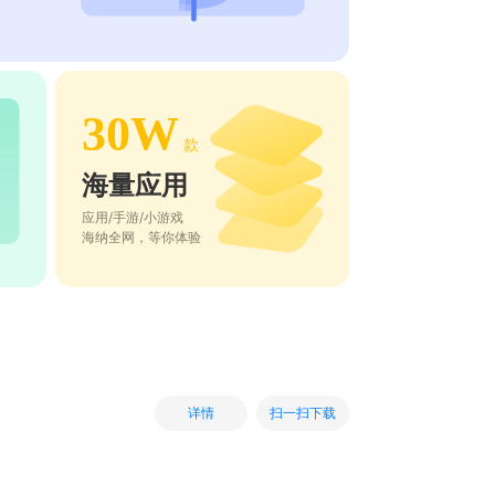
30W
款
海量应用
应用/手游/小游戏
海纳全网，等你体验
扫一扫下载
详情