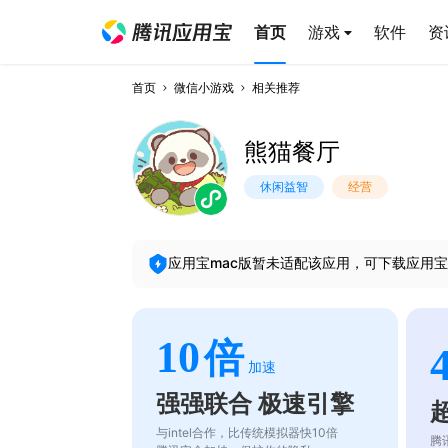
首页
游戏
软件
资
首页
微信小游戏
相关推荐
熊猫餐厅
休闲益智
经营
应用宝mac版暂未适配该应用，可下载应用宝
10
倍
加速
强强联合 极速引擎
与intel合作，比传统模拟器快10倍
腾