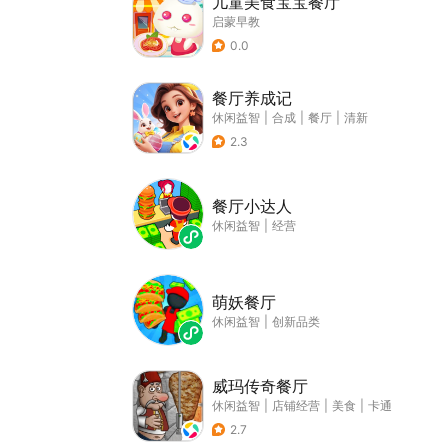
儿童美食宝宝餐厅
启蒙早教
0.0
餐厅养成记
休闲益智
|
合成
|
餐厅
|
清新
2.3
餐厅小达人
休闲益智
|
经营
萌妖餐厅
休闲益智
|
创新品类
威玛传奇餐厅
休闲益智
|
店铺经营
|
美食
|
卡通
2.7