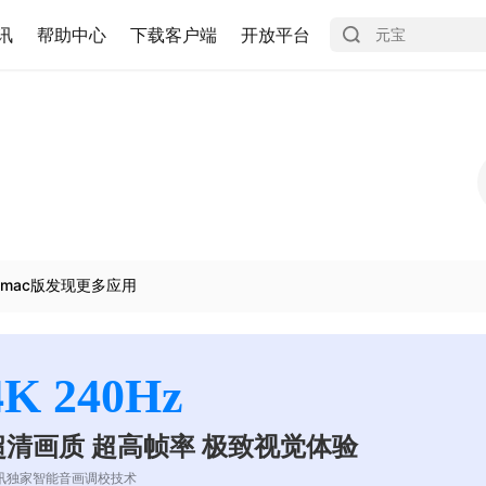
讯
帮助中心
下载客户端
开放平台
mac版发现更多应用
4K 240Hz
超清画质 超高帧率 极致视觉体验
讯独家智能音画调校技术