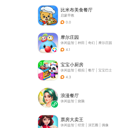
比米布美食餐厅
启蒙早教
0.0
摩尔庄园
休闲益智
|
种田
|
奇幻
|
摩尔庄园
4.1
宝宝小厨房
休闲益智
|
模拟
|
餐厅
|
宝宝巴士
4.3
浪漫餐厅
休闲益智
|
烧脑
票房大卖王
休闲益智
|
经营
|
演艺圈
|
偶像