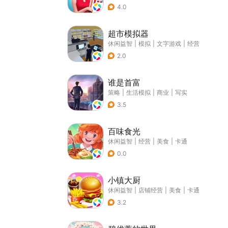
4.0
超市模拟器
休闲益智
|
模拟
|
文字游戏
|
经营
2.0
谁是首富
策略
|
生活模拟
|
商业
|
写实
3.5
百味食光
休闲益智
|
经营
|
美食
|
卡通
0.0
小镇大厨
休闲益智
|
店铺经营
|
美食
|
卡通
3.2