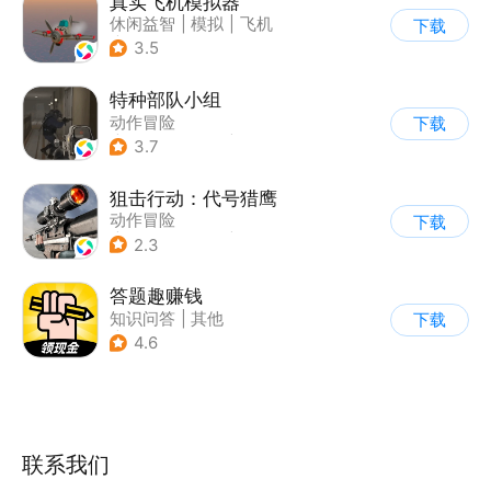
真实飞机模拟器
休闲益智
|
模拟
|
飞机
下载
|
写实
3.5
特种部队小组
动作冒险
下载
|
第一人称射击
|
枪战
3.7
|
写实
狙击行动：代号猎鹰
动作冒险
下载
|
第一人称射击
|
枪战
2.3
|
写实
答题趣赚钱
知识问答
|
其他
下载
|
休闲解压
4.6
联系我们