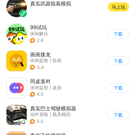
真实武器组装模拟
马上玩
99试玩
休闲解压
下载
2.8
画画接龙
休闲益智
|
绘画
下载
3.4
同桌派对
休闲益智
|
桌游
下载
|
派对游戏
|
卡通
4.0
真实巴士驾驶模拟器
动作冒险
|
载具模拟
下载
|
汽车
|
写实
5.0