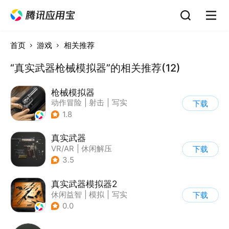
首页
游戏
相关推荐
“真实武器枪械模拟器”的相关推荐(12)
枪械模拟器
动作冒险
|
射击
|
写实
下载
|
枪械模拟
1.8
真实武器
VR/AR
|
休闲解压
下载
3.5
真实武器模拟器2
休闲益智
|
模拟
|
写实
下载
|
单机
0.0