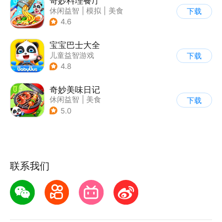
奇妙料理餐厅
休闲益智
|
模拟
|
美食
下载
|
宝宝巴士
4.6
宝宝巴士大全
儿童益智游戏
下载
|
启蒙早教
4.8
奇妙美味日记
休闲益智
|
美食
下载
|
宝宝巴士
|
学习教育
5.0
联系我们