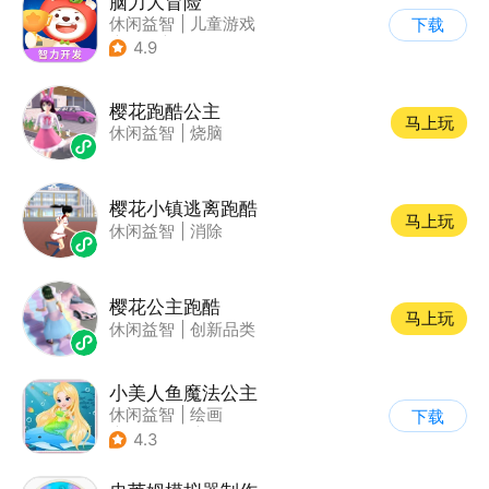
脑力大冒险
休闲益智
|
儿童游戏
下载
|
卡通
|
学习教育
4.9
樱花跑酷公主
马上玩
休闲益智
|
烧脑
樱花小镇逃离跑酷
马上玩
休闲益智
|
消除
樱花公主跑酷
马上玩
休闲益智
|
创新品类
小美人鱼魔法公主
休闲益智
|
绘画
下载
|
儿童游戏
|
填色
4.3