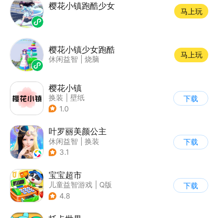
樱花小镇跑酷少女
马上玩
樱花小镇少女跑酷
马上玩
休闲益智
|
烧脑
樱花小镇
换装
|
壁纸
下载
1.0
叶罗丽美颜公主
休闲益智
|
换装
下载
|
动漫改编
3.1
|
精灵梦叶罗丽
宝宝超市
儿童益智游戏
|
Q版
下载
4.8