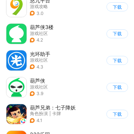
悠九平台
游戏攻略
下载
3.0
葫芦侠3楼
游戏社区
下载
4.2
光环助手
游戏社区
下载
4.3
葫芦侠
游戏社区
下载
3.9
葫芦兄弟：七子降妖
角色扮演
|
卡牌
下载
|
动漫改编
|
葫芦娃
4.1