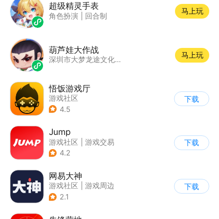
超级精灵手表
马上玩
角色扮演
|
回合制
葫芦娃大作战
马上玩
深圳市大梦龙途文化传播有限公司
悟饭游戏厅
游戏社区
下载
4.5
Jump
游戏社区
|
游戏交易
下载
|
游戏周边
|
游戏攻略
4.2
网易大神
游戏社区
|
游戏周边
下载
2.1