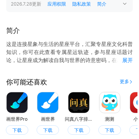
2026.7.28
更新
应用权限
隐私政策
简介
简介
这是连接星象与生活的星座平台，汇聚专星座文化科普
知识，你可在此查看专属星运轨迹，参与星座话题讨
论，让星座成为解读自我与世界的诗意密码，在星轨流
展开
转中遇见同频伙伴。
你可能还喜欢
更多
画世界Pro
画世界
问真八字排盘
测测
小
下载
下载
下载
下载