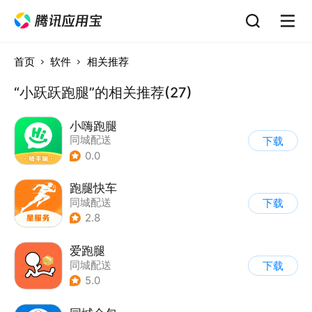
首页
软件
相关推荐
“小跃跃跑腿”的相关推荐(27)
小嗨跑腿
同城配送
下载
0.0
跑腿快车
同城配送
下载
2.8
爱跑腿
同城配送
下载
5.0