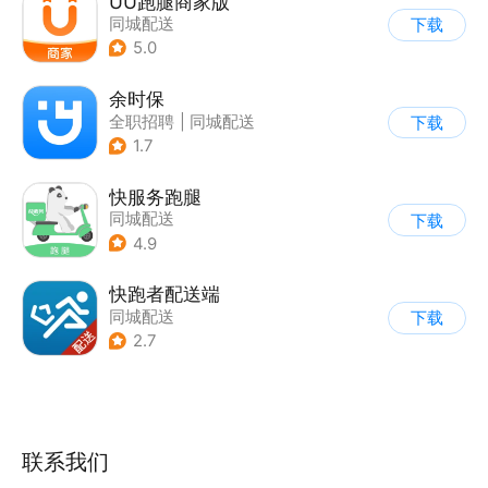
UU跑腿商家版
同城配送
下载
5.0
余时保
全职招聘
|
同城配送
下载
1.7
快服务跑腿
同城配送
下载
4.9
快跑者配送端
同城配送
下载
2.7
联系我们