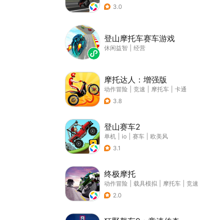
3.0
登山摩托车赛车游戏
休闲益智
|
经营
摩托达人：增强版
动作冒险
|
竞速
|
摩托车
|
卡通
3.8
登山赛车2
单机
|
io
|
赛车
|
欧美风
3.1
终极摩托
动作冒险
|
载具模拟
|
摩托车
|
竞速
2.0