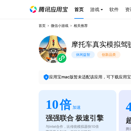
首页
游戏
软件
资
首页
微信小游戏
相关推荐
摩托车真实模拟驾
休闲益智
创新品类
应用宝mac版暂未适配该应用，可下载应用宝
10
倍
加速
强强联合 极速引擎
与intel合作，比传统模拟器快10倍
腾