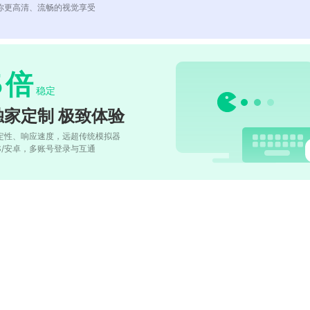
你更高清、流畅的视觉享受
5
倍
稳定
独家定制 极致体验
定性、响应速度，远超传统模拟器
OS/安卓，多账号登录与互通