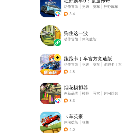
狂野飙车9：竞速传奇
动作冒险
|
竞速
|
赛车
|
狂野飙车
3.4
狗住这一波
动作冒险
|
休闲益智
跑跑卡丁车官方竞速版
动作冒险
|
竞速
|
赛车
|
跑跑卡丁车
4.8
烟花模拟器
创新品类
|
模拟
|
写实
|
休闲益智
3.3
卡车英豪
休闲益智
|
收集
4.0