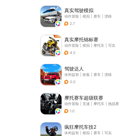
真实驾驶模拟
动作冒险
|
模拟
|
赛车
|
漂移
2.7
真实摩托锦标赛
动作冒险
|
模拟
|
摩托车
|
写实
4.5
驾驶达人
休闲益智
|
收集
|
赛车
|
漂移
0.0
摩托赛车超级联赛
动作冒险
|
竞速
|
摩托车
|
挑战赛
1.0
疯狂摩托车技2
休闲益智
|
模拟
|
赛车
|
写实