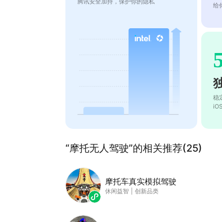
腾讯安全加持，保护你的隐私
给
稳
i
“摩托无人驾驶”的相关推荐(25)
摩托车真实模拟驾驶
休闲益智
|
创新品类