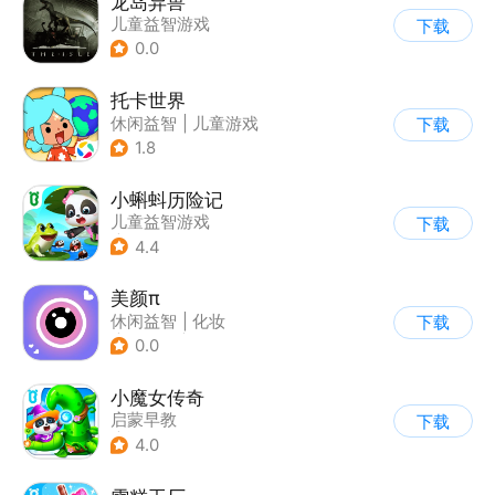
龙岛异兽
儿童益智游戏
下载
0.0
托卡世界
休闲益智
|
儿童游戏
下载
1.8
小蝌蚪历险记
儿童益智游戏
下载
|
启蒙早教
4.4
美颜π
休闲益智
|
化妆
下载
|
美少女
|
写实
0.0
小魔女传奇
启蒙早教
下载
|
儿童益智游戏
4.0