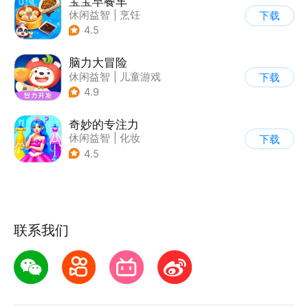
宝宝早餐车
休闲益智
|
烹饪
下载
|
宝宝巴士
|
儿童游戏
4.5
脑力大冒险
休闲益智
|
儿童游戏
下载
|
卡通
|
学习教育
4.9
奇妙的专注力
休闲益智
|
化妆
下载
|
宝宝巴士
|
儿童游戏
4.5
联系我们