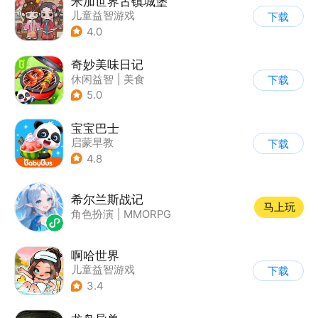
米加世界古镇城堡
儿童益智游戏
下载
4.0
奇妙美味日记
休闲益智
|
美食
下载
|
宝宝巴士
|
学习教育
5.0
宝宝巴士
启蒙早教
下载
|
儿童益智游戏
4.8
希尔兰斯战记
马上玩
角色扮演
|
MMORPG
啊哈世界
儿童益智游戏
下载
3.4