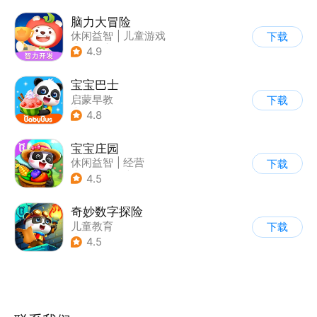
脑力大冒险
休闲益智
|
儿童游戏
下载
|
卡通
|
学习教育
4.9
宝宝巴士
启蒙早教
下载
|
儿童益智游戏
4.8
宝宝庄园
休闲益智
|
经营
下载
|
田园生活
|
宝宝巴士
4.5
奇妙数字探险
儿童教育
下载
|
儿童益智游戏
4.5
|
兴趣学习