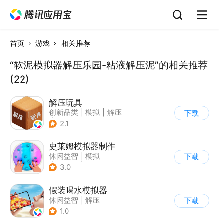
首页
游戏
相关推荐
“软泥模拟器解压乐园-粘液解压泥”的相关推荐
(22)
解压玩具
创新品类
|
模拟
|
解压
下载
|
卡通
2.1
史莱姆模拟器制作
休闲益智
|
模拟
下载
|
史莱姆
|
卡通
3.0
假装喝水模拟器
休闲益智
|
解压
下载
1.0