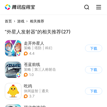
首页
游戏
相关推荐
“外星人发射器”的相关推荐(27)
走开外星人
策略
|
塔防
|
科幻
下载
|
Q版
4.4
苍蓝前线
策略
|
第三人称射击
下载
|
军事
|
战术竞技
1.0
吃鸡
休闲益智
|
通关
下载
3.7