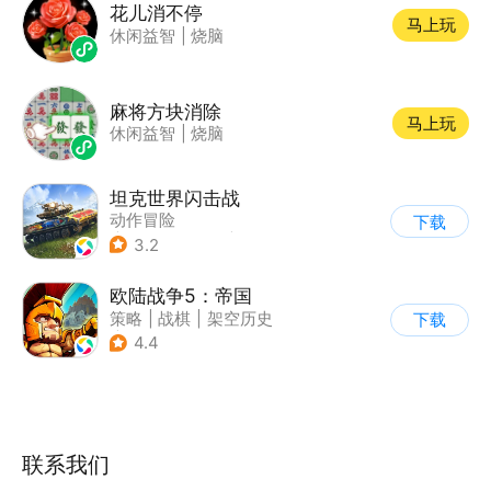
花儿消不停
马上玩
休闲益智
|
烧脑
麻将方块消除
马上玩
休闲益智
|
烧脑
坦克世界闪击战
动作冒险
下载
|
第三人称射击
|
二战
3.2
|
战术竞技
欧陆战争5：帝国
策略
|
战棋
|
架空历史
下载
|
欧陆战争
4.4
联系我们