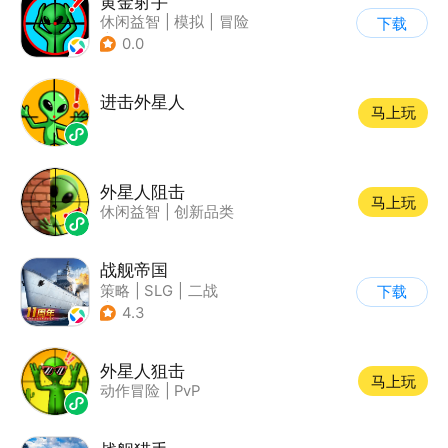
黄金射手
休闲益智
|
模拟
|
冒险
下载
|
儿童游戏
0.0
进击外星人
马上玩
外星人阻击
马上玩
休闲益智
|
创新品类
战舰帝国
策略
|
SLG
|
二战
下载
|
写实
4.3
外星人狙击
马上玩
动作冒险
|
PvP