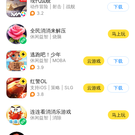
现代战舰
动作冒险
|
射击
|
战舰
下载
|
5v5
3.2
全民消消来解压
马上玩
休闲益智
|
烧脑
逃跑吧！少年
休闲益智
|
MOBA
云游戏
下载
|
非对称竞技
|
卡通
3.9
红警OL
支持iOS
|
策略
|
SLG
云游戏
下载
|
二战
3.8
连连看消消乐游戏
马上玩
休闲益智
|
消除