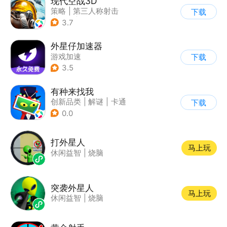
现代空战3D
策略
|
第三人称射击
下载
|
军事
|
战术竞技
3.7
外星仔加速器
游戏加速
下载
3.5
有种来找我
创新品类
|
解谜
|
卡通
下载
|
休闲益智
0.0
打外星人
马上玩
休闲益智
|
烧脑
突袭外星人
马上玩
休闲益智
|
烧脑