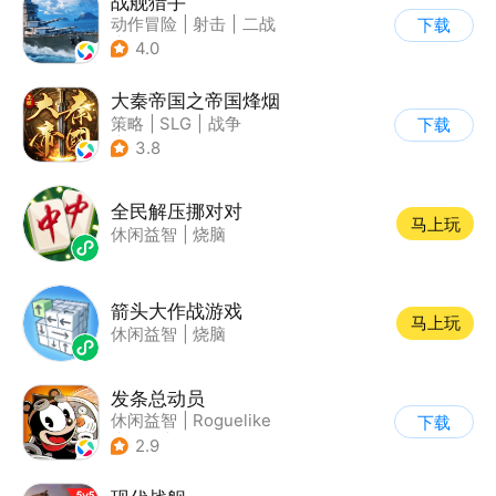
战舰猎手
动作冒险
|
射击
|
二战
下载
|
战术竞技
4.0
大秦帝国之帝国烽烟
策略
|
SLG
|
战争
下载
|
大秦帝国
3.8
全民解压挪对对
马上玩
休闲益智
|
烧脑
箭头大作战游戏
马上玩
休闲益智
|
烧脑
发条总动员
休闲益智
|
Roguelike
下载
|
冒险
|
沐瞳
2.9