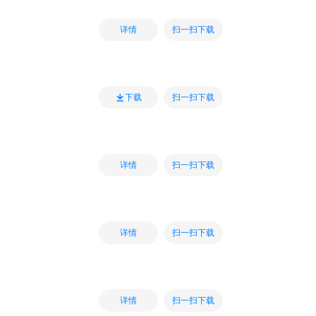
扫一扫下载
详情
扫一扫下载
下载
扫一扫下载
详情
扫一扫下载
详情
扫一扫下载
详情