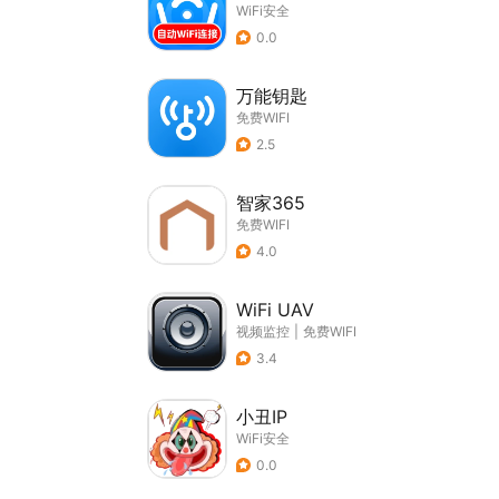
WiFi安全
0.0
万能钥匙
免费WIFI
2.5
智家365
免费WIFI
4.0
WiFi UAV
视频监控
|
免费WIFI
3.4
小丑IP
WiFi安全
0.0