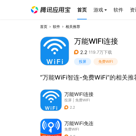
首页
游戏
软件
资
首页
软件
相关推荐
万能WIFI连接
2.2
119.7万下载
投屏
免费WIFI
“万能WiFi智连-免费WiFi”的相关推荐
万能WIFI连接
投屏
|
免费WIFI
2.2
万能WiFi免连
免费WIFI