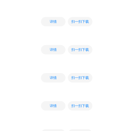
扫一扫下载
详情
扫一扫下载
详情
扫一扫下载
详情
扫一扫下载
详情