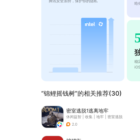
腾讯安全加持，保护你的隐私
给
稳
i
“锦鲤摇钱树”的相关推荐(30)
密室逃脱1逃离地牢
休闲益智
|
收集
|
地牢
|
密室逃脱
2.0