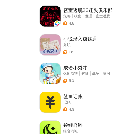
密室逃脱23迷失俱乐部
策略
|
收集
|
推理
|
密室逃脱
4.8
小说录入赚钱通
兼职
1.6
成语小秀才
休闲益智
|
解谜
|
战争
|
脑洞
5.0
鲨鱼记账
记账
4.9
锦鲤趣链
综合商城