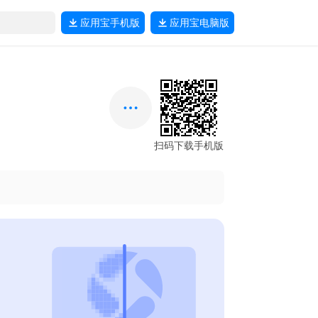
应用宝
手机版
应用宝
电脑版
扫码下载手机版