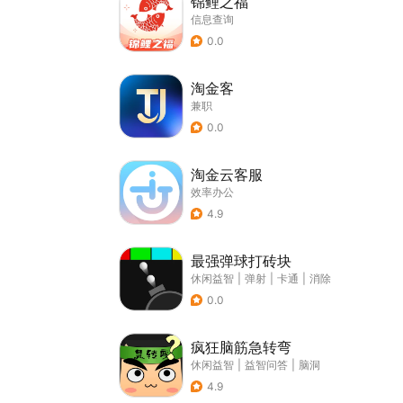
锦鲤之福
信息查询
0.0
淘金客
兼职
0.0
淘金云客服
效率办公
4.9
最强弹球打砖块
休闲益智
|
弹射
|
卡通
|
消除
0.0
疯狂脑筋急转弯
休闲益智
|
益智问答
|
脑洞
4.9