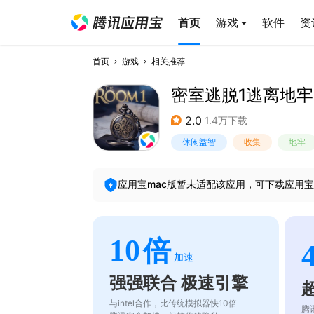
首页
游戏
软件
资
首页
游戏
相关推荐
密室逃脱1逃离地牢
2.0
1.4万下载
休闲益智
收集
地牢
应用宝mac版暂未适配该应用，可下载应用宝
10
倍
加速
强强联合 极速引擎
与intel合作，比传统模拟器快10倍
腾