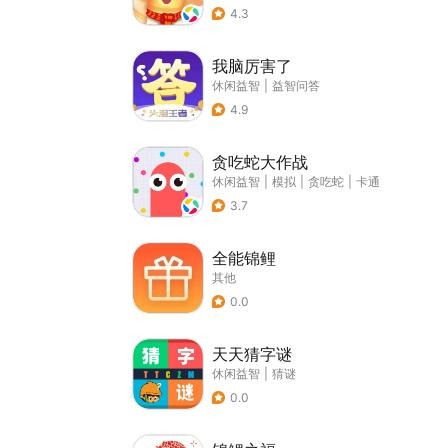
4.3
我脑厉害了
休闲益智
|
益智问答
4.9
贪吃蛇大作战
休闲益智
|
模拟
|
贪吃蛇
|
卡通
3.7
全能锦鲤
其他
0.0
天天猜字谜
休闲益智
|
猜谜
0.0