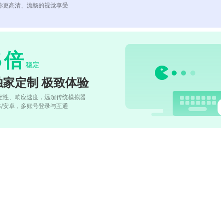
你更高清、流畅的视觉享受
5
倍
稳定
独家定制 极致体验
定性、响应速度，远超传统模拟器
OS/安卓，多账号登录与互通