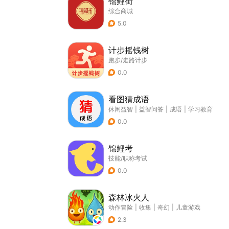
锦鲤街
综合商城
5.0
计步摇钱树
跑步/走路计步
0.0
看图猜成语
休闲益智
|
益智问答
|
成语
|
学习教育
0.0
锦鲤考
技能/职称考试
0.0
森林冰火人
动作冒险
|
收集
|
奇幻
|
儿童游戏
2.3