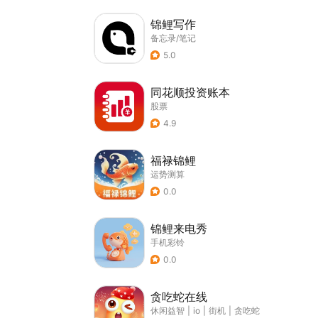
锦鲤写作
备忘录/笔记
5.0
同花顺投资账本
股票
4.9
福禄锦鲤
运势测算
0.0
锦鲤来电秀
手机彩铃
0.0
贪吃蛇在线
休闲益智
|
io
|
街机
|
贪吃蛇