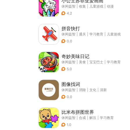
小公主苏菲亚爱画画
休闲益智
|
收集
|
儿童游戏
|
动漫
4.2
拼音快打
休闲益智
|
通关
|
学习教育
|
儿童游戏
0.0
奇妙美味日记
休闲益智
|
美食
|
宝宝巴士
|
学习教育
5.0
图像找词
休闲益智
|
消除
|
文化
|
清新
0.0
比米布拼图世界
休闲益智
|
合成
|
解压
|
学习教育
1.0