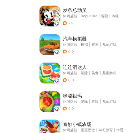
发条总动员
休闲益智
|
Roguelike
|
冒险
|
沐瞳
2.9
汽车模拟器
休闲益智
|
模拟
|
赛车
|
儿童游戏
0.0
连连消达人
休闲益智
|
消除
|
美食
|
儿童游戏
0.0
咪嘟祖玛
休闲益智
|
消除
|
冒险
|
儿童游戏
4.0
奇妙小镇农场
休闲益智
|
宝宝巴士
|
学习教育
|
卡通