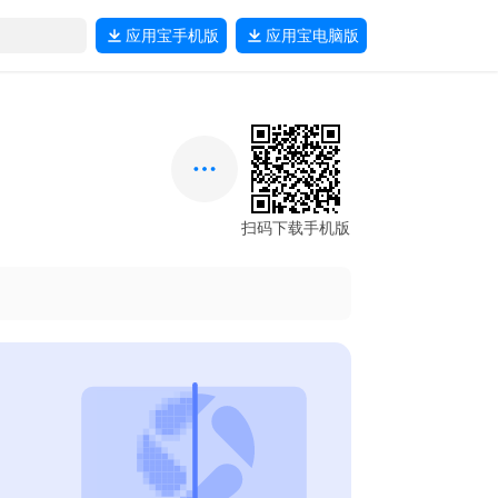
应用宝
手机版
应用宝
电脑版
扫码下载手机版