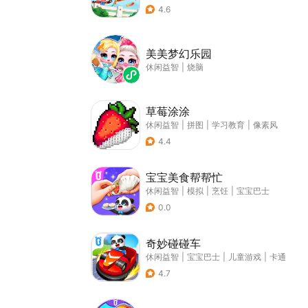
4.6
美美梦幻乐园
休闲益智
|
烧脑
草莓涂涂
休闲益智
|
拼图
|
学习教育
|
像素风
4.4
宝宝美食帮帮忙
休闲益智
|
模拟
|
烹饪
|
宝宝巴士
0.0
奇妙碰碰车
休闲益智
|
宝宝巴士
|
儿童游戏
|
卡通
4.7