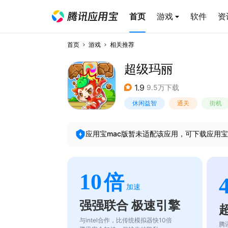
首页
游戏
软件
资
首页
游戏
相关推荐
超级玛丽
1.9
9.5万下载
休闲益智
通关
街机
应用宝mac版暂未适配该应用，可下载应用宝
10
倍
加速
强强联合 极速引擎
与intel合作，比传统模拟器快10倍
腾