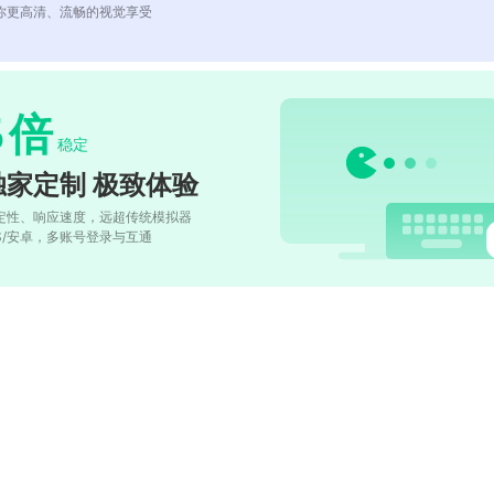
你更高清、流畅的视觉享受
5
倍
稳定
独家定制 极致体验
定性、响应速度，远超传统模拟器
OS/安卓，多账号登录与互通