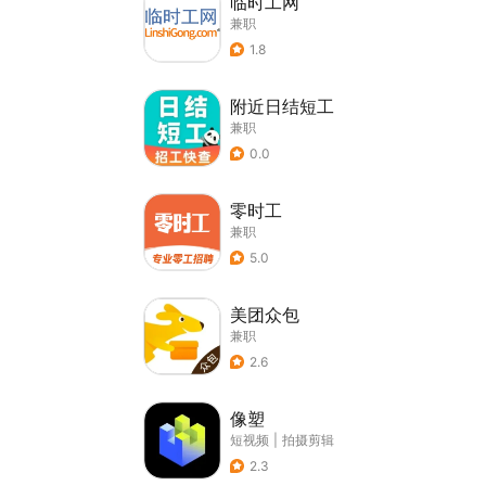
临时工网
兼职
1.8
附近日结短工
兼职
0.0
零时工
兼职
5.0
美团众包
兼职
2.6
像塑
短视频
|
拍摄剪辑
2.3