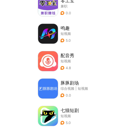
零工宝
兼职
0.0
鸣趣
短视频
5.0
配音秀
短视频
4.8
豚豚剧场
综合视频
|
短视频
0.0
七猫短剧
短视频
5.0