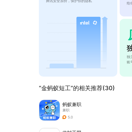
腾讯安全加持，保护你的隐私
给
独
账
“金蚂蚁短工”的相关推荐(30)
蚂蚁兼职
兼职
5.0