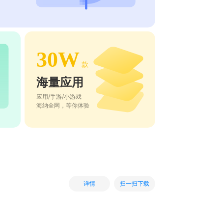
30W
款
海量应用
应用/手游/小游戏
海纳全网，等你体验
扫一扫下载
详情