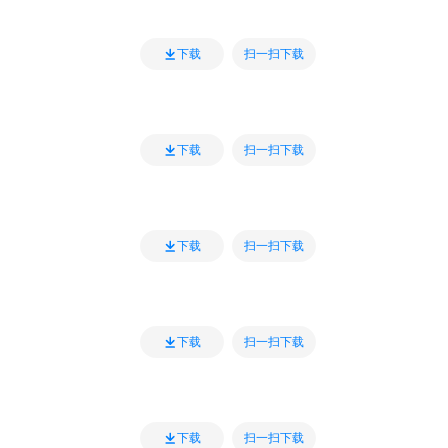
扫一扫下载
下载
扫一扫下载
下载
扫一扫下载
下载
扫一扫下载
下载
扫一扫下载
下载