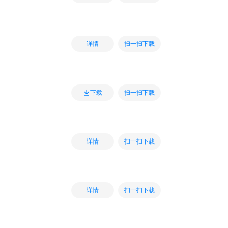
扫一扫下载
详情
扫一扫下载
下载
扫一扫下载
详情
扫一扫下载
详情