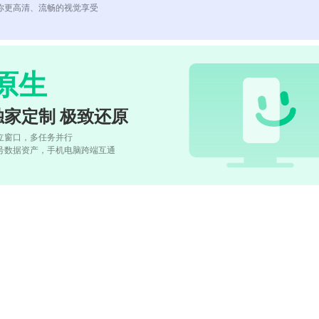
你更高清、流畅的视觉享受
原生
独家定制 极致还原
立窗口，多任务并行
号数据资产，手机电脑跨端互通