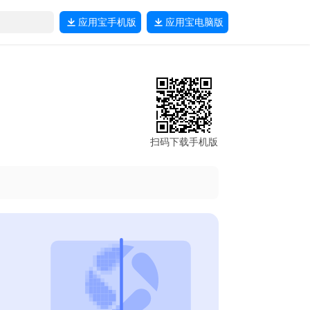
应用宝
手机版
应用宝
电脑版
扫码下载手机版