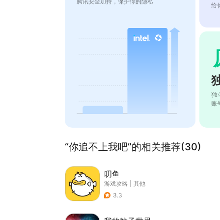
腾讯安全加持，保护你的隐私
给
独
账
“你追不上我吧”的相关推荐(30)
叨鱼
游戏攻略
|
其他
3.3