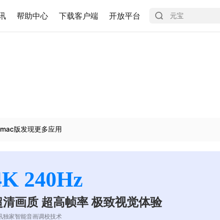
讯
帮助中心
下载客户端
开放平台
mac版发现更多应用
4K 240Hz
超清画质 超高帧率 极致视觉体验
讯独家智能音画调校技术