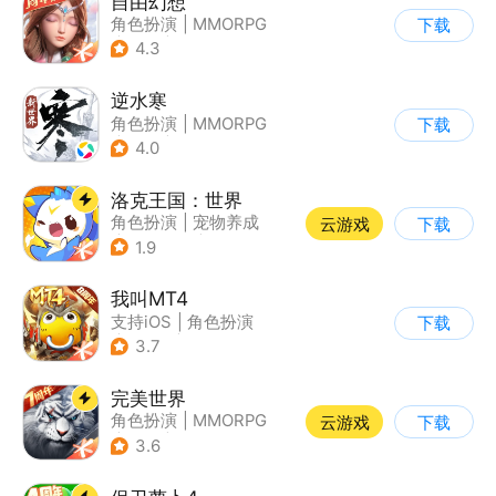
自由幻想
角色扮演
|
MMORPG
下载
|
仙侠
|
端游移植
4.3
逆水寒
角色扮演
|
MMORPG
下载
|
武侠
|
开放世界
4.0
洛克王国：世界
角色扮演
|
宠物养成
云游戏
下载
|
开放世界
|
腾讯
1.9
我叫MT4
支持iOS
|
角色扮演
下载
|
ARPG
|
奇幻
3.7
完美世界
角色扮演
|
MMORPG
云游戏
下载
|
奇幻
|
完美世界
3.6