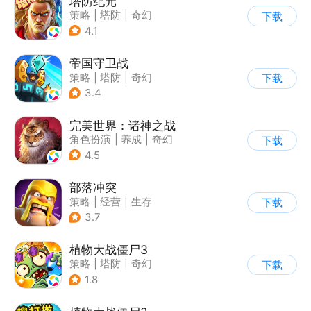
塔防纪元
策略
|
塔防
|
奇幻
下载
|
欧美风
4.1
帝国守卫战
策略
|
塔防
|
奇幻
下载
|
卡通
3.4
完美世界：诸神之战
角色扮演
|
养成
|
奇幻
下载
|
完美世界
4.5
部落冲突
策略
|
经营
|
生存
下载
|
部落冲突
3.7
植物大战僵尸3
策略
|
塔防
|
奇幻
下载
|
开放世界
1.8