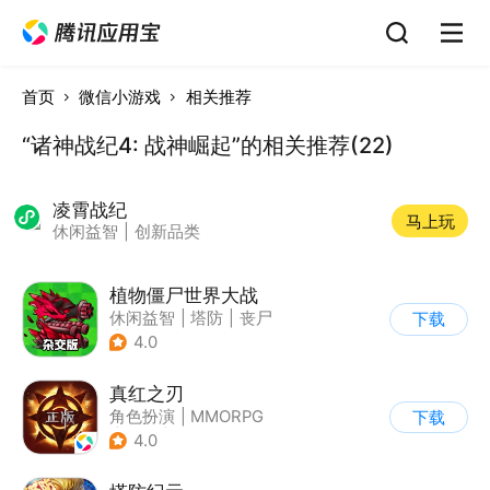
首页
微信小游戏
相关推荐
“诸神战纪4: 战神崛起”的相关推荐(22)
凌霄战纪
马上玩
休闲益智
|
创新品类
植物僵尸世界大战
休闲益智
|
塔防
|
丧尸
下载
|
卡通
4.0
真红之刃
角色扮演
|
MMORPG
下载
|
魔法
|
自由交易
4.0