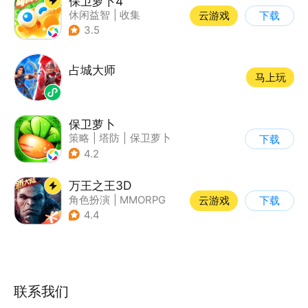
保卫萝卜4
休闲益智
|
收集
云游戏
下载
|
保卫萝卜
|
童年
3.5
占城大师
马上玩
保卫萝卜
策略
|
塔防
|
保卫萝卜
下载
|
卡通
4.2
万王之王3D
角色扮演
|
MMORPG
云游戏
下载
|
万王之王
|
开放世界
4.4
联系我们