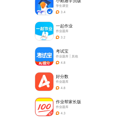
小鹅通学员版
学生课堂
3.4
一起作业
作业题库
3.2
考试宝
作业题库
|
其他
4.8
好分数
作业题库
4.8
作业帮家长版
作业题库
4.3