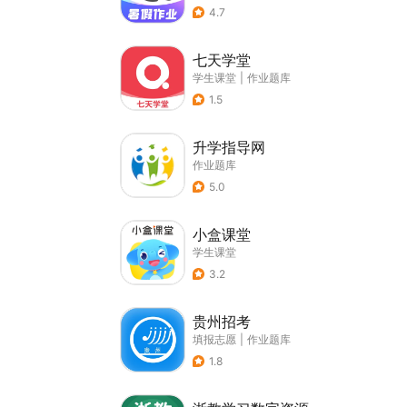
4.7
七天学堂
学生课堂
|
作业题库
1.5
升学指导网
作业题库
5.0
小盒课堂
学生课堂
3.2
贵州招考
填报志愿
|
作业题库
1.8