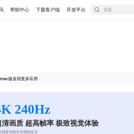
讯
帮助中心
下载客户端
开放平台
mac版发现更多应用
4K 240Hz
超清画质 超高帧率 极致视觉体验
讯独家智能音画调校技术