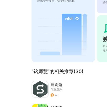
腾讯安全加持，保护你的隐私
给
独
账
“铭师慧”的相关推荐(30)
刷刷题
作业题库
4.8