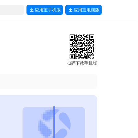
应用宝
手机版
应用宝
电脑版
扫码下载手机版