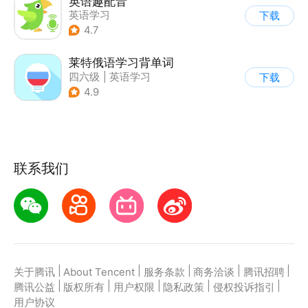
英语趣配音
英语学习
下载
4.7
莱特俄语学习背单词
四六级
|
英语学习
下载
|
小语种
4.9
联系我们
|
|
|
|
|
关于腾讯
About Tencent
服务条款
商务洽谈
腾讯招聘
|
|
|
|
|
腾讯公益
版权所有
用户权限
隐私政策
侵权投诉指引
用户协议